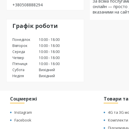
За всіма послугам
+380508888294
онлайн — просто д
вказаними на сайті
Графік роботи
Понеділок
10:00
18:00
Вівторок
10:00
18:00
Середа
10:00
18:00
Четвер
10:00
18:00
Пʼятниця
10:00
18:00
Субота
Вихідний
Неділя
Вихідний
Соцмережі
Товари та
Instagram
4G та 3G м
Facebook
Комплекти 
Підсилювач