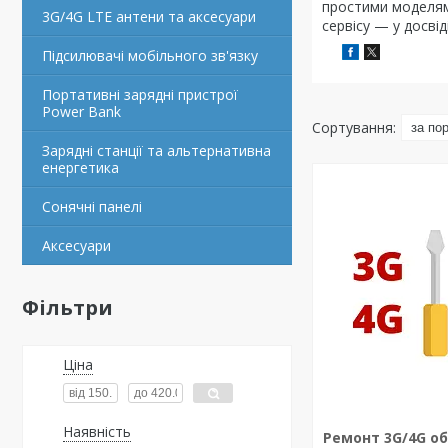
простими моделям
3G/4G LTE антени та аксесуари
сервісу — у досвіді
Підсилювачі мобільного зв'язку
Портативні зарядні пристрої
Power Bank
Зарядні станції та альтернативна
енергетика
Сонячні панелі
Аксесуари
Фільтри
Ціна
Наявність
Ремонт 3G/4G о