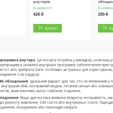
роутерів
обладн
В наявності
В наявно
420 ₴
200 ₴
Купити
К
прошивка роутера
. Ця послуга потрібна у випадках, коли ваш 
ерепрошивка оновлює внутрішнє програмне забезпечення пристро
частот або прибрати баги. Особливо актуально для користувачів
ладнання з-за кордону.
/4G обладнання
. Ідеальний варіант для тих, хто не впевнений у
внутрішній збій, несправний модем, поганий сигнал або зовнішні
лієнтів, яким важливо мати стабільне з'єднання.
бладнання
. Якщо діагностика виявила апаратну несправність, м
 до ремонту живлення, SIM-слота або внутрішньої плати. Підходи
одження, зношування або перепадів напруги.