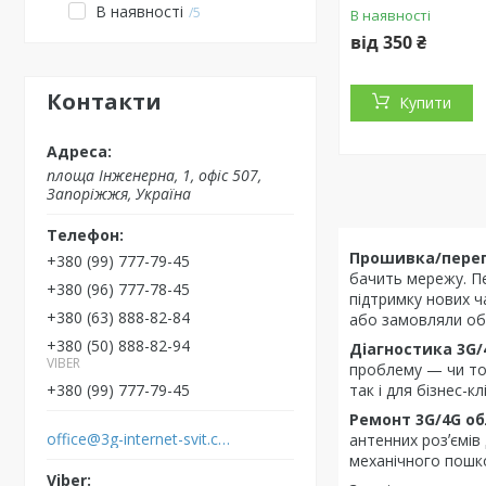
В наявності
5
В наявності
від 350 ₴
Контакти
Купити
площа Інженерна, 1, офіс 507,
Запоріжжя, Україна
Прошивка/пере
+380 (99) 777-79-45
бачить мережу. П
+380 (96) 777-78-45
підтримку нових 
+380 (63) 888-82-84
або замовляли об
+380 (50) 888-82-94
Діагностика 3G
VIBER
проблему — чи то 
+380 (99) 777-79-45
так і для бізнес-к
Ремонт 3G/4G о
office@3g-internet-svit.com.ua
антенних розʼємів
механічного пошк