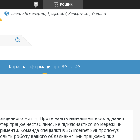
Кошик
площа Інженерна, 1, офіс 507, Запоріжжя, Україна
Корисна інформація про 3G та 4G
всякденного життя. Проте навіть найнадійніше обладнання
утер працює нестабільно, не підключається до мережі чи
менти. Команда спеціалістів 3G Internet Svit пропонує
дновити роботу вашого обладнання. Ми працюємо як з