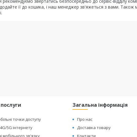
и рекомендуємо звертатись безпосередньо до сервіс-відділу компа
одайте її до кошика, і наш менеджер зв'яжеться з вами. Також 
.
 послуги
Загальна інформація
обільні точки доступу
Про нас
4G/5G інтернету
Доставка товару
і мобільного зв'язку
Контакти