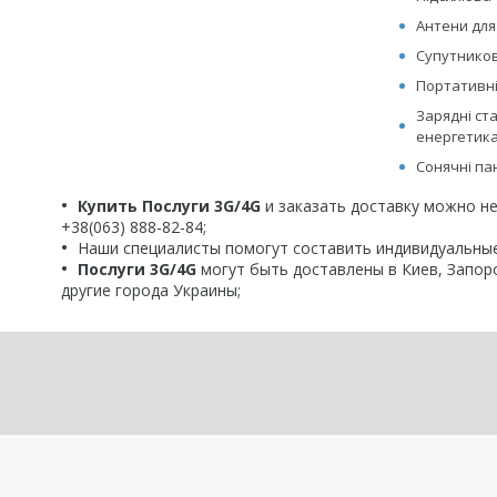
Антени для
Супутникові
Портативні
Зарядні ст
енергетик
Сонячні па
Купить Послуги 3G/4G
и заказать доставку можно не
+38(063) 888-82-84;
Наши специалисты помогут составить индивидуальны
Послуги 3G/4G
могут быть доставлены в Киев, Запоро
другие города Украины;