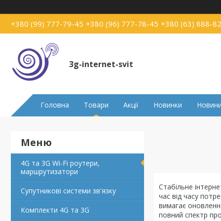
+380 (99) 777-79-45
+380 (96) 777-78-45
+380 (63) 888-8
3g-internet-svit
Головна
Товари
Акції
Новинки
Новин
4G та 3G Wi-Fi роутери,
маршрутизатори
Стабільне інтерне
Супутникові системи зв'язку
час від часу потр
вимагає оновлення
Комплекти 4G та 3G
повний спектр про