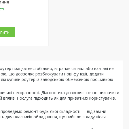
ання
сті
упити
роутер працює нестабільно, втрачає сигнал або взагалі не
ю, що дозволяє розблокувати нові функції, додати
, які купили роутер із заводською обмеженою прошивкою
 причині несправності. Діагностика дозволяє точно визначити
й вплив. Послуга підходить як для приватних користувачів,
и проведемо ремонт будь-якої складності — від заміни
ть для власників обладнання, що вийшло з ладу після