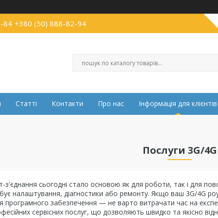
2-84
+380 (50) 888-82-94
и
Статті
Контакти
Про нас
Інформація для клієнтів
Послуги 3G/4G
т-з'єднання сьогодні стало основою як для роботи, так і для по
ебує налаштування, діагностики або ремонту. Якщо ваш 3G/4G ро
 програмного забезпечення — не варто витрачати час на експери
фесійних сервісних послуг, що дозволяють швидко та якісно ві