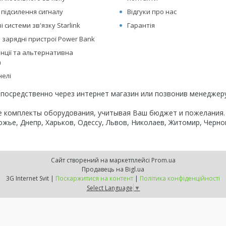
 підсилення сигналу
Відгуки про нас
 системи зв'язку Starlink
Гарантія
 зарядні пристрої Power Bank
анції та альтернативна
а
нелі
посредственно через интернет магазин или позвонив менеджеру 
е комплекты оборудования, учитывая Ваш бюджет и пожелания.
жье, Днепр, Харьков, Одессу, Львов, Николаев, Житомир, Чернов
Сайт створений на маркетплейсі
Prom.ua
Продавець на Bigl.ua
3G Internet Svit |
Поскаржитися на контент
|
Політика конфіденційності
Select Language
▼