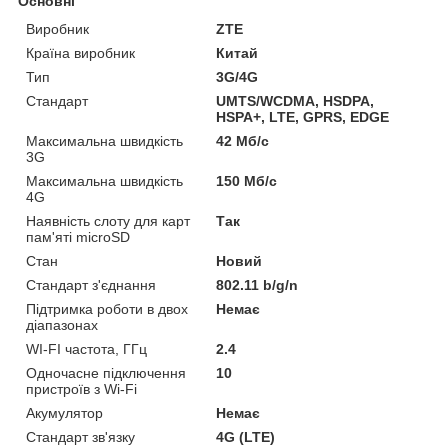
Основні
Виробник
ZTE
Країна виробник
Китай
Тип
3G/4G
Стандарт
UMTS/WCDMA, HSDPA,
HSPA+, LTE, GPRS, EDGE
Максимальна швидкість
42 Мб/с
3G
Максимальна швидкість
150 Мб/с
4G
Наявність слоту для карт
Так
пам'яті microSD
Стан
Новий
Стандарт з'єднання
802.11 b/g/n
Підтримка роботи в двох
Немає
діапазонах
WI-FI частота, ГГц
2.4
Одночасне підключення
10
пристроїв з Wi-Fi
Акумулятор
Немає
Стандарт зв'язку
4G (LTE)