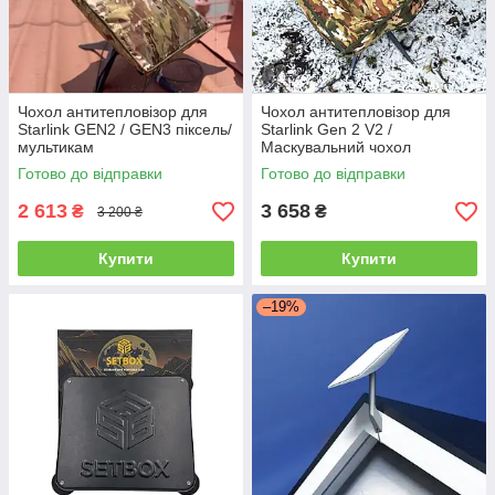
Чохол антитепловізор для
Чохол антитепловізор для
Starlink GEN2 / GEN3 піксель/
Starlink Gen 2 V2 /
мультикам
Маскувальний чохол
антидрон для старлінк
Готово до відправки
Готово до відправки
2 613
3 658
₴
₴
3 200 ₴
Купити
Купити
–19%