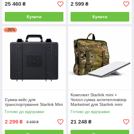
25 460
2 599
₴
₴
Купити
Купити
–26%
Комплект Starlink mini +
Сумка-кейс для
Чохол-сумка антитепловізор
транспортування Starlink Mini
Marketnet для Starlink mini
Мілітарі
Готово до відправки
Готово до відправки
2 299
21 248
₴
₴
3 100 ₴