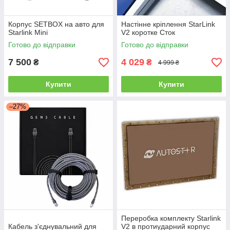
Корпус SETBOX на авто для
Настінне кріплення StarLink
Starlink Mini
V2 коротке Сток
Готово до відправки
Готово до відправки
7 500
4 029
₴
₴
4 999 ₴
Купити
Купити
–27%
Переробка комплекту Starlink
Кабель з'єднувальний для
V2 в протиударний корпус