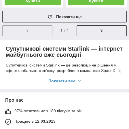
Купити
Купити
Показати ще
1
/ 2
Супутникові системи Starlink — інтернет
майбутнього вже сьогодні
Супутникові системи Starlink — це революційне рішення у
сфері глобального зв’язку, розроблене компанією SpaceX. Ці
системи супутникового інтернету призначені для
Показати все
забезпечення високошвидкісного, стабільного й надійного
доступу до мережі Інтернет у будь-якому куточку планети,
включаючи важкодоступні, віддалені й сільські райони, де
традиційні види підключення (оптоволокно, DSL, мобільні
Про нас
мережі) недоступні або неефективні.
Що таке Starlink і як це працює?
97% позитивних з 189 відгуків за рік
Працює з 12.03.2013
Суть технології Starlink полягає у створенні розгалуженої
мережі з тисяч низькоорбітальних супутників, що