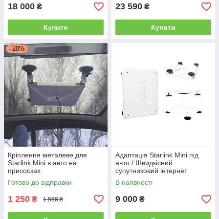
18 000
23 590
₴
₴
Купити
Купити
–20%
Кріплення металеве для
Адаптація Starlink Mini під
Starlink Mini в авто на
авто / Швидкісний
присосках
супутниковий інтернет
Старлінк на дах автомобіля
Готово до відправки
В наявності
1 250
9 000
₴
₴
1 568 ₴