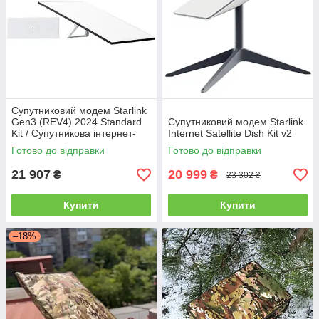
Супутниковий модем Starlink
Gen3 (REV4) 2024 Standard
Супутниковий модем Starlink
Kit / Супутникова інтернет-
Internet Satellite Dish Kit v2
система Старлінк 3 покоління
Готово до відправки
Готово до відправки
21 907
20 999
₴
₴
23 302 ₴
Купити
Купити
–18%