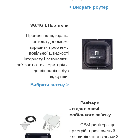
< Вибрати роутер
3G/4G LTE антени
Правильно підібрана
антена допоможе
вирішити проблему
повільної швидкості
інтернету і встановити
зв'язок на тих територіях,
де він раніше був
відсутній.
Вибрати антену >
Репітери
-
підсилювачі
мобільного зв'язку
GSM репітер - це
пристрій, призначений
для вирішення відразу 2