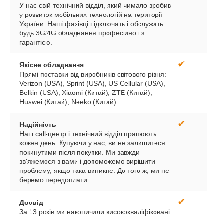
У нас свій технічний відділ, який чимало зробив
у розвиток мобільних технологій на території
України. Наші фахівці підключать і обслужать
будь 3G/4G обладнання професійно і з
гарантією.
✔
Якісне обладнання
Прямі поставки від виробників світового рівня:
Verizon (USA), Sprint (USA), US Cellular (USA),
Belkin (USA), Xiaomi (Китай), ZTE (Китай),
Huawei (Китай), Neeko (Китай).
✔
Надійність
Наш call-центр і технічний відділ працюють
кожен день. Купуючи у нас, ви не залишитеся
покинутими після покупки. Ми завжди
зв'яжемося з вами і допоможемо вирішити
проблему, якщо така виникне. До того ж, ми не
беремо передоплати.
✔
Досвід
За 13 років ми накопичили висококваліфіковані