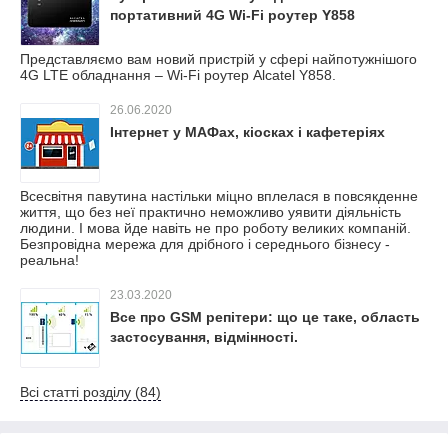
портативний 4G Wi-Fi роутер Y858
Представляємо вам новий пристрій у сфері найпотужнішого
4G LTE обладнання – Wi-Fi роутер Alcatel Y858.
26.06.2020
Інтернет у МАФах, кіосках і кафетеріях
Всесвітня павутина настільки міцно вплелася в повсякденне
життя, що без неї практично неможливо уявити діяльність
людини. І мова йде навіть не про роботу великих компаній.
Безпровідна мережа для дрібного і середнього бізнесу -
реальна!
23.03.2020
Все про GSM репітери: що це таке, область
застосування, відмінності.
Всі статті розділу (84)