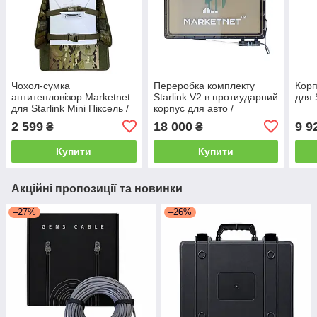
Чохол-сумка
Переробка комплекту
Корп
антитепловізор Marketnet
Starlink V2 в протиударний
для 
для Starlink Mini Піксель /
корпус для авто /
Мілітарі
Супутниковий інтернет в
2 599
18 000
9 9
₴
₴
автомобіль
Купити
Купити
Акційні пропозиції та новинки
–27%
–26%