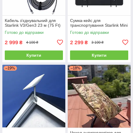
Кабель з'єднувальний для
Сумка-кейс для
Starlink V3/Gen3 23 м (75 Ft)
транспортування Starlink Mini
Готово до відправки
Готово до відправки
2 999
2 299
₴
₴
4 100 ₴
3 100 ₴
Купити
Купити
–19%
–18%
Чохол антитепловізор для