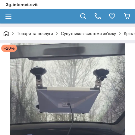
3g-internet-svit
Товари та послуги
Супутникові системи зв'язку
Кріпл
–20%