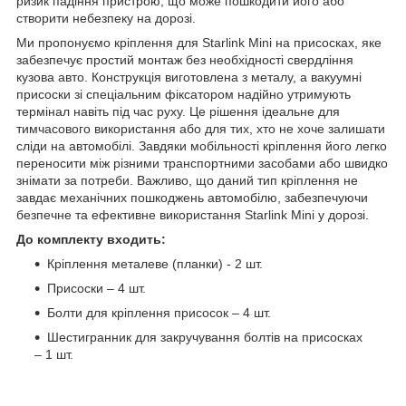
ризик падіння пристрою, що може пошкодити його або
створити небезпеку на дорозі.
Ми пропонуємо кріплення для Starlink Mini на присосках, яке
забезпечує простий монтаж без необхідності свердління
кузова авто. Конструкція виготовлена з металу, а вакуумні
присоски зі спеціальним фіксатором надійно утримують
термінал навіть під час руху. Це рішення ідеальне для
тимчасового використання або для тих, хто не хоче залишати
сліди на автомобілі. Завдяки мобільності кріплення його легко
переносити між різними транспортними засобами або швидко
знімати за потреби. Важливо, що даний тип кріплення не
завдає механічних пошкоджень автомобілю, забезпечуючи
безпечне та ефективне використання Starlink Mini у дорозі.
До комплекту входить:
Кріплення металеве (планки) - 2 шт.
Присоски – 4 шт.
Болти для кріплення присосок – 4 шт.
Шестигранник для закручування болтів на присосках
– 1 шт.