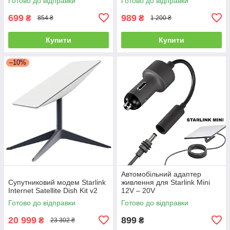
Готово до відправки
Готово до відправки
699
989
₴
₴
854 ₴
1 200 ₴
Купити
Купити
–10%
Автомобільний адаптер
Супутниковий модем Starlink
живлення для Starlink Mini
Internet Satellite Dish Kit v2
12V – 20V
Готово до відправки
Готово до відправки
20 999
899
₴
₴
23 302 ₴