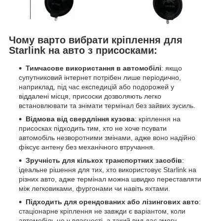
Чому варто вибрати кріплення для
Starlink на авто з присосками:
Тимчасове використання в автомобілі
: якщо
супутниковий інтернет потрібен лише періодично,
наприклад, під час експедицій або подорожей у
віддалені місця, присоски дозволяють легко
встановлювати та знімати термінал без зайвих зусиль.
Відмова від свердління кузова
: кріплення на
присосках підходить тим, хто не хоче псувати
автомобіль незворотними змінами, адже воно надійно
фіксує антену без механічного втручання.
Зручність для кількох транспортних засобів
:
ідеальне рішення для тих, хто використовує Starlink на
різних авто, адже термінал можна швидко переставляти
між легковиками, фургонами чи навіть яхтами.
Підходить для орендованих або лізингових авто
:
стаціонарне кріплення не завжди є варіантом, коли
автомобіль не у власності, а такий вид дає змогу