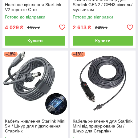
Настінне кріплення StarLink
Starlink GEN2 / GEN3 піксель/
V2 коротке Сток
мультикам
Готово до відправки
Готово до відправки
4 029
2 613
₴
₴
4 999 ₴
3 200 ₴
Купити
Купити
–18%
–18%
Кабель живлення Starlink Mini
Кабель живлення для Starlink
5м / Шнур для підключення
Mini від прикурювача 5м /
Старлінк
Шнур для Старлінк
автомобільний