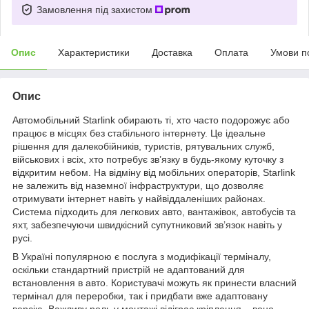
Замовлення під захистом
Опис
Характеристики
Доставка
Оплата
Умови п
Опис
Автомобільний Starlink обирають ті, хто часто подорожує або
працює в місцях без стабільного інтернету. Це ідеальне
рішення для далекобійників, туристів, рятувальних служб,
військових і всіх, хто потребує зв’язку в будь-якому куточку з
відкритим небом. На відміну від мобільних операторів, Starlink
не залежить від наземної інфраструктури, що дозволяє
отримувати інтернет навіть у найвіддаленіших районах.
Система підходить для легкових авто, вантажівок, автобусів та
яхт, забезпечуючи швидкісний супутниковий зв’язок навіть у
русі.
В Україні популярною є послуга з модифікації терміналу,
оскільки стандартний пристрій не адаптований для
встановлення в авто. Користувачі можуть як принести власний
термінал для переробки, так і придбати вже адаптовану
версію. Важливу роль у монтажі відіграє кріплення – воно