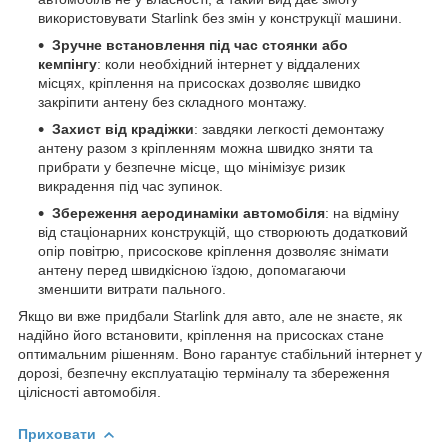
використовувати Starlink без змін у конструкції машини.
Зручне встановлення під час стоянки або
кемпінгу
: коли необхідний інтернет у віддалених
місцях, кріплення на присосках дозволяє швидко
закріпити антену без складного монтажу.
Захист від крадіжки
: завдяки легкості демонтажу
антену разом з кріпленням можна швидко зняти та
прибрати у безпечне місце, що мінімізує ризик
викрадення під час зупинок.
Збереження аеродинаміки автомобіля
: на відміну
від стаціонарних конструкцій, що створюють додатковий
опір повітрю, присоскове кріплення дозволяє знімати
антену перед швидкісною їздою, допомагаючи
зменшити витрати пального.
Якщо ви вже придбали Starlink для авто, але не знаєте, як
надійно його встановити, кріплення на присосках стане
оптимальним рішенням. Воно гарантує стабільний інтернет у
дорозі, безпечну експлуатацію терміналу та збереження
цілісності автомобіля.
Приховати