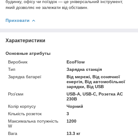
будинку, офісу чи поїздок — це універсальний інструмент,
який дозволяє не залежати від обставин.
Приховати
Характеристики
Основные атрибуты
Виробник
EcoFlow
Тип
Зарядна станція
Зарядка батареї
Від мережі, Від сонячної
енергія, Від автомобільної
зарядки, Від USB
Роз'єми
USB-A, USB-C, Розетка AC
230В
Колір корпусу
Чорний
Кількість розеток
3
Максимальна потужність
1200
W
Вага
13.3 кг