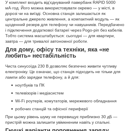
У комплект входить від’єднуваний павербанк RAPID 5000
мА·год. Його можна використовувати окремо — у місті, в
дорозі чи на виїзді. Основна станція залишається як
центральне джерело живлення, а компактний модуль — як
щоденний резерв для телефону чи навушників. Передбачено
і підключення додаткової батареї через Pogo-pin без кабелів.
Тобто система масштабується: сьогодні — для квартири,
завтра — для тривалої автономної роботи.
Для дому, офісу та техніки, яка «не
любить» нестабільність
Чиста синусоїда 230 В дозволяє безпечно живити чутливу
електроніку. Це означає, що станція підходить не тільки для
лампи або зарядки телефону, а й для:
ноутбуків та ПК
телевізорів і медіасистем
Wi-Fi роутерів, комутаторів, мережевого обладнання
робочих станцій та офісної периферії
При цьому рівень шуму не перевищує приблизно 30 дБ —
пристрій можна залишити увімкненим навіть у спальні.
Гнучкі варіанти поповнення заряду