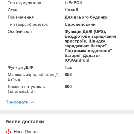
Тип акумулятора
LiFePO4
Стан
Новий
Призначення
Для всього будинку
Тип (версія) розеток
Європейський
Особливості
Функція ДБЖ (UPS),
Бездротове заряджання
пристроїв, Швидке
заряджання батареї,
Підтримка додаткової
батареї, Додаток
IOS/Android
Функція ДБЖ
Так
Місткість зарядної станції,
858
Вт*год
Вихідна потужність
600
(загальна), Вт
Приховати
Умови доставки
Нова Пошта