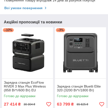
Повернення товару впродовж 14 днів за рахунок покупця
Всі умови повернення
Акційні пропозиції та новинки
–10%
–3%
Зарядна станція EcoFlow
RIVER 3 Max Plus Wireless
Зарядна станція Bluetti Elite
(858 Вт*г/600 Вт) EU
320 (3200 Вт*г/1800 Вт)
Готово до відправки
Готово до відправки
27 414
63 799
₴
₴
30 304 ₴
65 825 ₴