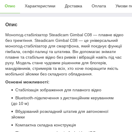
Опис
Характеристики
Доставка
Оплата
Умови п
Опис
Монопод-стабілізатор Steadicam Gimbal C08 — плавне відео
без тремтіння. Steadicam Gimbal C08 — це універсальний
монопод-стабілізатор для смартфона, який поєднує функції
гімбала, селфі-палиці та штатива. Він допомагає знімати
плавне та стабільне відео без ривків і вібрацій навіть під час
руху. Модель стане чудовим рішенням для блогерів,
мандрівників, стримерів та всіх, хто хоче покращити якість
мобільної зйомки без складного обладнання.
Основні можливості:
Стабілізація зображення для плавного відео
Bluetooth-підключення з дистанційним керуванням
(до 10 м)
Вбудований розкладний штатив для автономної
зйомки
Компактна складна конструкція