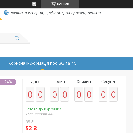
Кошик
площа Інженерна, 1, офіс 507, Запоріжжя, Україна
Корисна інформація про 3G та 4G
Днів
Годин
Хвилин
Секунд
–24%
0
0
0
0
0
0
0
0
Готово до відправки
Код:
00000004465
68 ₴
52 ₴