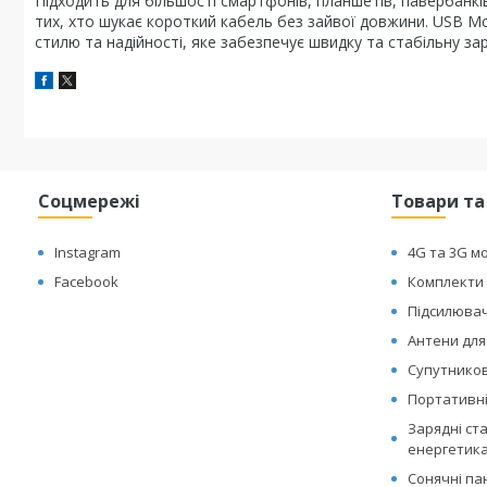
Підходить для більшості смартфонів, планшетів, павербанкі
тих, хто шукає короткий кабель без зайвої довжини. USB M
стилю та надійності, яке забезпечує швидку та стабільну заря
Соцмережі
Товари та
Instagram
4G та 3G м
Facebook
Комплекти 
Підсилювач
Антени для
Супутникові
Портативні
Зарядні ст
енергетик
Сонячні па