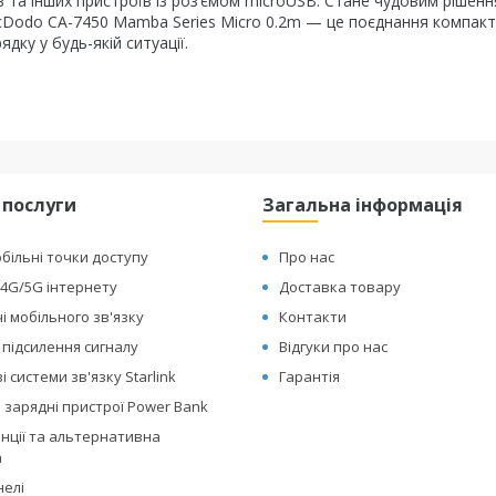
в та інших пристроїв із роз’ємом microUSB. Стане чудовим рішен
cDodo CA-7450 Mamba Series Micro 0.2m — це поєднання компакт
дку у будь-якій ситуації.
 послуги
Загальна інформація
обільні точки доступу
Про нас
4G/5G інтернету
Доставка товару
і мобільного зв'язку
Контакти
 підсилення сигналу
Відгуки про нас
 системи зв'язку Starlink
Гарантія
 зарядні пристрої Power Bank
анції та альтернативна
а
нелі