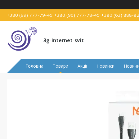
+380 (99) 777-79-45
+380 (96) 777-78-45
+380 (63) 888-8
3g-internet-svit
Головна
Товари
Акції
Новинки
Новин