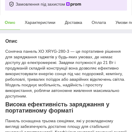
Замовлення під захистом
Опис
Характеристики
Доставка
Оплата
Умови п
Опис
Сонячна панель XO XRYG-280-3 — це портативне рішення
для заряджання гаджетів у будь-яких умовах, де немає
доступу до електромережі. Завдяки потужності до 21 Вт і
продуманій складній конструкції вона дозволяє ефективно
використовувати енергію сонця під час подорожей, кемпінгу,
риболовлі, тривалих поїздок або аварійних відключень світла.
Модель поєднує мобільність, надійність і простоту
використання, роблячи автономне живлення максимально
доступним.
Висока ефективність заряджання у
портативному форматі
Панель оснащена трьома секціями, які у розкладеному
вигляді забезпечують достатню площу для стабільної