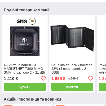
Подібні товари компанії
4G Антена панельна
Сонячна панель Choetech
Powe
MARKETNET T800 MIMO
22W (3 solar panels / 2
powe
SMA потужністю 2 х 21 dBi
USB)
мАг
дії 900/1800/2100/2600
1 410
1 659
1 2
₴
₴
1 999 ₴
МГц
Купити
Купити
Акційні пропозиції та новинки