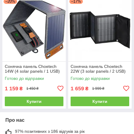
–20%
–17%
Сонячна панель Choetech
Сонячна панель Choetech
14W (4 solar panels / 1 USB)
22W (3 solar panels / 2 USB)
Готово до відправки
Готово до відправки
1 159
1 659
₴
₴
1 450 ₴
1 999 ₴
Купити
Купити
Про нас
97% позитивних з 186 відгуків за рік