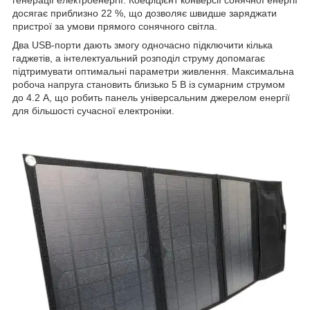
генерації електроенергії. Коефіцієнт конверсії сонячної енергії
досягає приблизно 22 %, що дозволяє швидше заряджати
пристрої за умови прямого сонячного світла.
Два USB-порти дають змогу одночасно підключити кілька
гаджетів, а інтелектуальний розподіл струму допомагає
підтримувати оптимальні параметри живлення. Максимальна
робоча напруга становить близько 5 В із сумарним струмом
до 4.2 А, що робить панель універсальним джерелом енергії
для більшості сучасної електроніки.