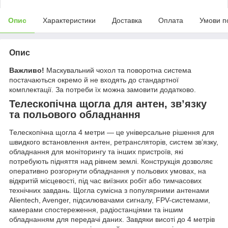
Опис
Характеристики
Доставка
Оплата
Умови п
Опис
Важливо!
Маскувальний чохол та поворотна система
постачаються окремо й не входять до стандартної
комплектації. За потреби їх можна замовити додатково.
Телескопічна щогла для антен, зв’язку
та польового обладнання
Телескопічна щогла 4 метри — це універсальне рішення для
швидкого встановлення антен, ретрансляторів, систем зв’язку,
обладнання для моніторингу та інших пристроїв, які
потребують підняття над рівнем землі. Конструкція дозволяє
оперативно розгорнути обладнання у польових умовах, на
відкритій місцевості, під час виїзних робіт або тимчасових
технічних завдань. Щогла сумісна з популярними антенами
Alientech, Avenger, підсилювачами сигналу, FPV-системами,
камерами спостереження, радіостанціями та іншим
обладнанням для передачі даних. Завдяки висоті до 4 метрів