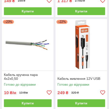
149
1 317
₴
₴
199 ₴
1 750 ₴
Купити
Купити
–23%
–22%
Кабель кручена пара
4х2х0,50
Кабель живлення 12V USB
Готово до відправки
Готово до відправки
10
249
₴/м
₴
13 ₴/м
320 ₴
Купити
Купити