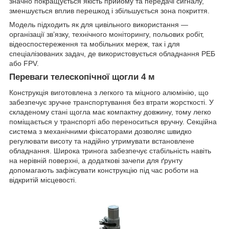
значно покращується якість прийому та передачі сигналу,
зменшується вплив перешкод і збільшується зона покриття.
Модель підходить як для цивільного використання —
організації зв’язку, технічного моніторингу, польових робіт,
відеоспостереження та мобільних мереж, так і для
спеціалізованих задач, де використовується обладнання РЕБ
або FPV.
Переваги телескопічної щогли 4 м
Конструкція виготовлена з легкого та міцного алюмінію, що
забезпечує зручне транспортування без втрати жорсткості. У
складеному стані щогла має компактну довжину, тому легко
поміщається у транспорті або переноситься вручну. Секційна
система з механічними фіксаторами дозволяє швидко
регулювати висоту та надійно утримувати встановлене
обладнання. Широка тринога забезпечує стабільність навіть
на нерівній поверхні, а додаткові зачепи для ґрунту
допомагають зафіксувати конструкцію під час роботи на
відкритій місцевості.