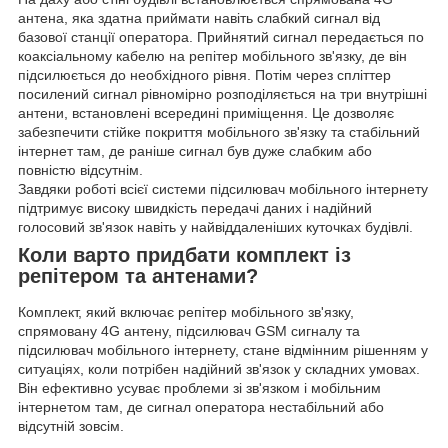
антена, яка здатна приймати навіть слабкий сигнал від
базової станції оператора. Прийнятий сигнал передається по
коаксіальному кабелю на репітер мобільного зв'язку, де він
підсилюється до необхідного рівня. Потім через спліттер
посилений сигнал рівномірно розподіляється на три внутрішні
антени, встановлені всередині приміщення. Це дозволяє
забезпечити стійке покриття мобільного зв'язку та стабільний
інтернет там, де раніше сигнал був дуже слабким або
повністю відсутнім.
Завдяки роботі всієї системи підсилювач мобільного інтернету
підтримує високу швидкість передачі даних і надійний
голосовий зв'язок навіть у найвіддаленіших куточках будівлі.
Коли варто придбати комплект із
репітером та антенами?
Комплект, який включає репітер мобільного зв'язку,
спрямовану 4G антену, підсилювач GSM сигналу та
підсилювач мобільного інтернету, стане відмінним рішенням у
ситуаціях, коли потрібен надійний зв'язок у складних умовах.
Він ефективно усуває проблеми зі зв'язком і мобільним
інтернетом там, де сигнал оператора нестабільний або
відсутній зовсім.