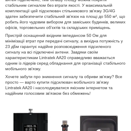
стабільним сигналом без втрати якості. У максимальній
комплектації цей підсилювач стільникового зв'язку 3G/4G
здатен забезпечити стабільний зв'язок на площі до 550 м², що
робить його чудовим вибором для заміських будинків, великих
офісів, торговельних об'єктів та складських приміщень.
Пристрій оснащений вхідним імпедансом 50 Ом для
мінімізації втрат при передачі сигналу, а вихідна потужність у
23 дБм гарантує надійне розповсюдження підсиленого
сигналу на всі підключені антени. Завдяки своїм
характеристикам Lintratek AA20 справедливо вважається
одним із лідерів серед обладнання для організації стабільного
мобільного зв'язку.
Хочете забути про зникнення сигналу та обриви зв'язку? Все
просто — варто купити підсилювач мобільного зв'язку
Lintratek AA20 і насолоджуватися якісним інтернетом та
надійним голосовим зв'язком без обмежень!