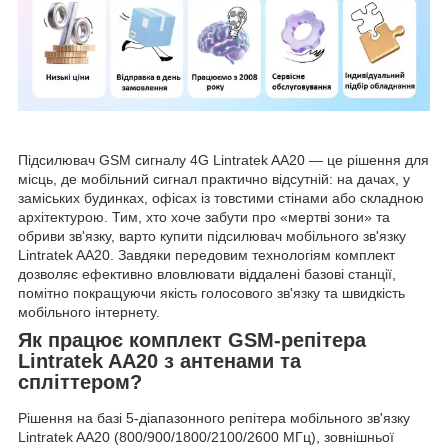
Підсилювач GSM сигналу 4G Lintratek AA20 — це рішення для
місць, де мобільний сигнал практично відсутній: на дачах, у
заміських будинках, офісах із товстими стінами або складною
архітектурою. Тим, хто хоче забути про «мертві зони» та
обриви зв'язку, варто купити підсилювач мобільного зв'язку
Lintratek AA20. Завдяки передовим технологіям комплект
дозволяє ефективно вловлювати віддалені базові станції,
помітно покращуючи якість голосового зв'язку та швидкість
мобільного інтернету.
Як працює комплект GSM-репітера
Lintratek AA20 з антенами та
спліттером?
Рішення на базі 5-діапазонного репітера мобільного зв'язку
Lintratek AA20 (800/900/1800/2100/2600 МГц), зовнішньої