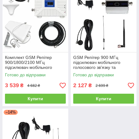
Комплект GSM Репітер
GSM Репітер 900 МГц
900/1800/2100 МГц
підсилювач мобільного
підсилювач мобільного
голосового зв'язку та
зв'язку та інтернету Aspor з
інтернету Aspor
Готово до відправки
Готово до відправки
антеною 10 дБ
3 539
2 127
₴
₴
4 682 ₴
2 699 ₴
Купити
Купити
–14%