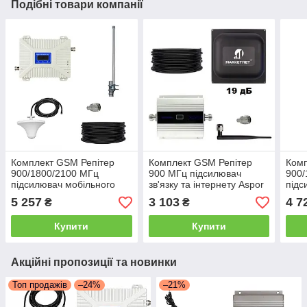
Подібні товари компанії
Комплект GSM Репітер
Комплект GSM Репітер
Комп
900/1800/2100 МГц
900 МГц підсилювач
900/
підсилювач мобільного
зв'язку та інтернету Aspor
підс
зв'язку та інтернету з
з антеною 19 дБ
зв'я
5 257
3 103
4 7
₴
₴
круговою антеною
анте
Купити
Купити
Акційні пропозиції та новинки
Топ продажів
–24%
–21%