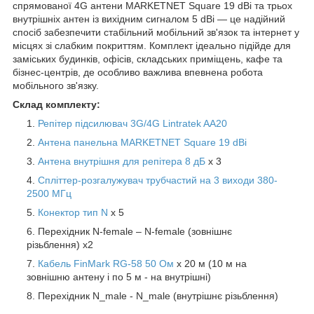
спрямованої 4G антени MARKETNET Square 19 dBi та трьох
внутрішніх антен із вихідним сигналом 5 dBi — це надійний
спосіб забезпечити стабільний мобільний зв'язок та інтернет у
місцях зі слабким покриттям. Комплект ідеально підійде для
заміських будинків, офісів, складських приміщень, кафе та
бізнес-центрів, де особливо важлива впевнена робота
мобільного зв'язку.
Склад комплекту:
Репітер підсилювач 3G/4G Lintratek AA20
Антена панельна MARKETNET Square 19 dBi
Антена внутрішня для репітера 8 дБ
х 3
Спліттер-розгалужувач трубчастий на 3 виходи 380-
2500 МГц
Конектор тип N
х 5
Перехідник N-female – N-female (зовнішнє
різьблення) х2
Кабель FinMark RG-58 50 Ом
х 20 м (10 м на
зовнішню антену і по 5 м - на внутрішні)
Перехідник N_male - N_male (внутрішнє різьблення)