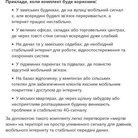
Приклади, коли комплект буде корисним:
У заміських будинках, де на вулиці мобільний сигнал
є, але всередині будівлі зв'язок переривається, а
інтернет працює нестабільно.
У великих офісах, складах або торговельних центрах,
де через товсті стіни сигнал всередині дуже слабкий.
На дачах та у заміських садибах, де необхідний
стабільний інтернет для роботи, відеоспостереження та
охоронних систем.
У підземних паркінгах та підвалах, де повністю
відсутній мобільний зв'язок.
На базах відпочинку, у кемпінгах або сільських
готелях для забезпечення клієнтів якісним мобільним
покриттям і доступом до інтернету.
У міських квартирах, де через щільну забудову або
несприятливе розташування будинку виникають
проблеми зі стабільністю 4G-сигналу.
За допомогою такого комплекту легко перетворити «мертві
зони» на території на простір упевненого сигналу для дзвінків,
мобільного інтернету та стабільної передачі даних.