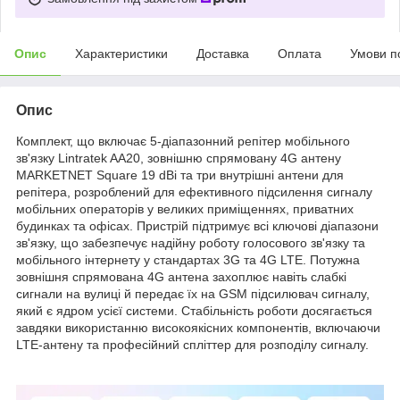
Опис
Характеристики
Доставка
Оплата
Умови п
Опис
Комплект, що включає 5-діапазонний репітер мобільного
зв'язку Lintratek AA20, зовнішню спрямовану 4G антену
MARKETNET Square 19 dBi та три внутрішні антени для
репітера, розроблений для ефективного підсилення сигналу
мобільних операторів у великих приміщеннях, приватних
будинках та офісах. Пристрій підтримує всі ключові діапазони
зв'язку, що забезпечує надійну роботу голосового зв'язку та
мобільного інтернету у стандартах 3G та 4G LTE. Потужна
зовнішня спрямована 4G антена захоплює навіть слабкі
сигнали на вулиці й передає їх на GSM підсилювач сигналу,
який є ядром усієї системи. Стабільність роботи досягається
завдяки використанню високоякісних компонентів, включаючи
LTE-антену та професійний спліттер для розподілу сигналу.