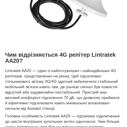
Чим відрізняється 4G репітер Lintratek
AA20?
Lintratek AA20 — один із найпотужніших і найнадійніших 4G
репітерів, представлених на ринку. Цей підсилювач
стільникового зв'язку 3G/4G здатний забезпечити стабільний
мобільний зв'язок навіть там, де раніше сигнал був повністю
відсутній або надзвичайно нестабільний. Пристрій має
високий коефіцієнт підсилення 70 дБ, що дозволяє приймати
й ефективно підсилювати навіть мінімально вловлювані
сигнали від базової станції.
Головна особливість Lintratek AA20 — підтримка підключення
до шести внутрішніх купольних антен одночасно. Чим більше
антен підключено, тим більшу площу можна покрити