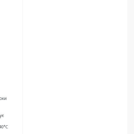
роки
ує
40°C