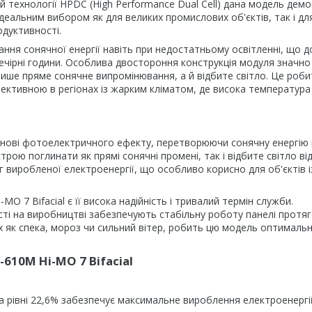
й технології HPDC (High Performance Dual Cell) дана модель дем
ї ідеальним вибором як для великих промислових об'єктів, так і дл
одуктивності.
ння сонячної енергії навіть при недостатньому освітленні, що 
вечірні години. Особлива двостороння конструкція модуля значно
лише пряме сонячне випромінювання, а й відбите світло. Це роби
ективною в регіонах із жарким кліматом, де висока температур
основі фотоелектричного ефекту, перетворюючи сонячну енергію
ою поглинати як прямі сонячні промені, так і відбите світло ві
 виробленої електроенергії, що особливо корисно для об'єктів і
 7 Bifacial є її висока надійність і тривалий термін служби.
сті на виробництві забезпечують стабільну роботу панелі протя
их як спека, мороз чи сильний вітер, робить цю модель оптималь
610M Hi-MO 7 Bifacial
а рівні 22,6% забезпечує максимальне вироблення електроенергі