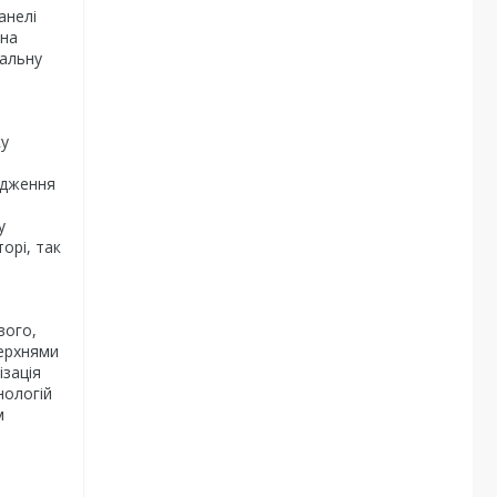
анелі
 на
мальну
ку
ідження
у
орі, так
вого,
верхнями
ізація
нологій
м