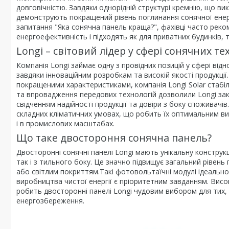
довговічністю. Завдяки однорідній структурі кремнію, що ви
демонструють покращений рівень поглинання сонячної енергі
запитання "Яка сонячна панель краща?", фахівці часто рек
енергоефективність і підходять як для приватних будинків, та
Longi – світовий лідер у сфері сонячних те
Компанія Longi займає одну з провідних позицій у сфері ві
завдяки інноваційним розробкам та високій якості продукції
покращеними характеристиками, компанія Longi Solar стабіл
та впровадження передових технологій дозволили Longi зак
свідченням надійності продукції та довіри з боку споживачі
складних кліматичних умовах, що робить їх оптимальним в
і в промислових масштабах.
Що таке двостороння сонячна панель?
Двосторонні сонячні панелі Longi мають унікальну конструк
так і з тильного боку. Це значно підвищує загальний рівень
або світлим покриттям.Такі фотовольтаїчні модулі ідеально
виробництва чистої енергії є пріоритетним завданням. Висо
робить двосторонні панелі Longi чудовим вибором для тих, 
енергозбереження.