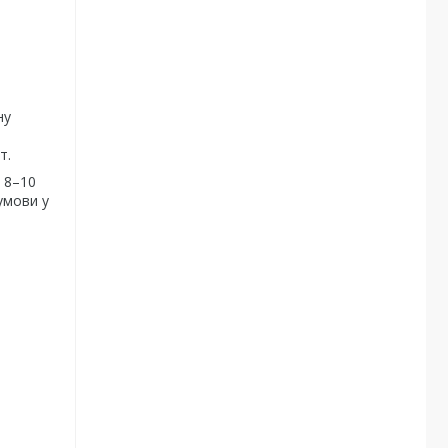
ну
т.
 8–10
умови у