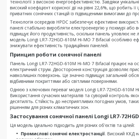
технології з високою енергоефективністю. Завдяки унікальні
високий коефіцієнт корисної дії на рівні 22,6%, що робить ї
приватних сонячних станцій із підвищеними вимогами до пр
Технологія осередків HPDC забезпечує ефективне використа
панелі стабільно виробляти електроенергію у похмурі або 
підвищує його продуктивність, оскільки панель уловлює не 
модель Longi LR7-72HGD-610M Hi-MO 7 Bifacial особливо еф
знижувати ефективність традиційних панелей.
Принцип роботи сонячної панелі
Панель Longi LR7-72HGD-610M Hi-MO 7 Bifacial працює на 
електричний струм. Двостороння конструкція дозволяє пристр
навколишніх поверхонь. Це значно підвищує загальний обсяг
відбивними покриттями або світлими поверхнями.
Однією з ключових переваг моделі Longi LR7-72HGD-610M Hi-MO
Використання сучасних матеріалів та суворий контроль яко
десятиліть. Стійкість до несприятливих погодних умов, так
рішенням для різних кліматичних зон.
Застосування сонячної панелі Longi LR7-72HGD-
Ця модель ідеально підходить для різних об'єктів та цілей:
Промислові сонячні електростанції
. Високий ККД н