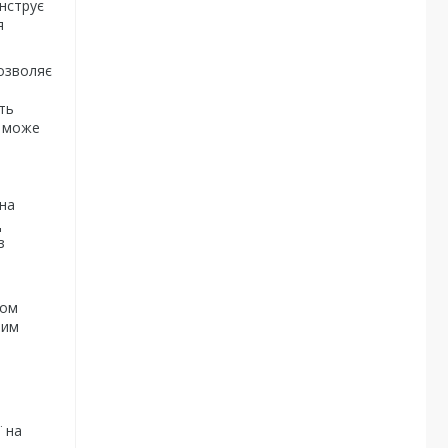
онструє
я
дозволяє
ть
а може
 на
д
з
гом
ним
ї на