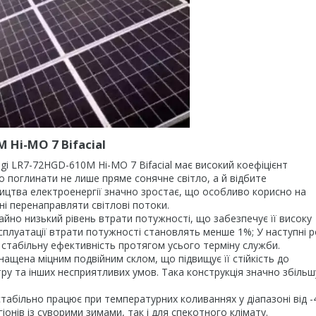
 Hi-MO 7 Bifacial
gi LR7-72HGD-610M Hi-MO 7 Bifacial має високий коефіцієнт
о поглинати не лише пряме сонячне світло, а й відбите
ицтва електроенергії значно зростає, що особливо корисно на
ні перенаправляти світлові потоки.
айно низький рівень втрати потужності, що забезпечує її високу
ксплуатації втрати потужності становлять менше 1%; У наступні 
є стабільну ефективність протягом усього терміну служби.
нащена міцним подвійним склом, що підвищує її стійкість до
тру та інших несприятливих умов. Така конструкція значно збільш
стабільно працює при температурних коливаннях у діапазоні від -
іонів із суворими зимами, так і для спекотного клімату.