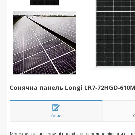
Сонячна панель Longi LR7-72HGD-610M 
Опис
Х
Монокристалічні сонячні панелі – це передове рішення в га