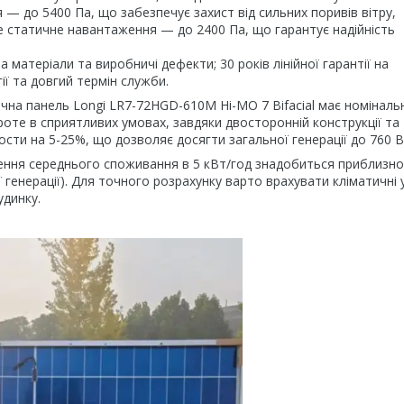
— до 5400 Па, що забезпечує захист від сильних поривів вітру,
е статичне навантаження — до 2400 Па, що гарантує надійність
на матеріали та виробничі дефекти; 30 років лінійної гарантії на
ії та довгий термін служби.
чна панель Longi LR7-72HGD-610M Hi-MO 7 Bifacial має номіналь
роте в сприятливих умовах, завдяки двосторонній конструкції та
ости на 5-25%, що дозволяє досягти загальної генерації до 760 В
чення середнього споживання в 5 кВт/год знадобиться приблизно
 генерації). Для точного розрахунку варто врахувати кліматичні 
удинку.