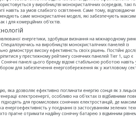
користовується у виробництві монокристалічних осередків, такі п
ї навіть за умов слабкого освітлення. Саме тому, відповідаючи
омендують саме монокристалічні моделі, які забезпечують макси
к і для комерційних об'єктів.
хнологій
дновлюваної енергетики, здобувши визнання на міжнародному рин
. Спеціалізуючись на виробництві монокристалічних панелей із
ьно демонструє високу ефективність своїх рішень. Постійні досл
ріпитися у престижному рейтингу сонячних панелей Tier 1, що є
в. Сонячні панелі цього бренду відомі стабільною роботою навіть 
ибором для забезпечення енергозбереження як у житловому сект
цію, яка дозволяє ефективно поглинати енергію сонця як з лицьо
 генерації електроенергії, особливо на об'єктах із відбивними по
 підходять для промислових сонячних електростанцій, де максим
ка енергоефективність у поєднанні із застосуванням зелених тех
хто прагне отримати надійну сонячну батарею з відмінним рівне