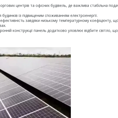
 торгових центрів та офісних будівель, де важлива стабільна пода
ля будинків із підвищеним споживанням електроенергії.
у ефективність завдяки низькому температурному коефіцієнту, щ
вах.
оронній конструкції панель додатково уловлює відбите світло, що