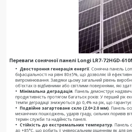
Переваги сонячної панелі Longi LR7-72HGD-610M
Двостороння генерація енергії
. Сонячна панель Lon
біфасціальності на рівні 80±5%, що дозволяє їй ефективн
випромінювання. Завдяки цьому загальний рівень виробн
об'єктах із відбивними або світлими поверхнями, які здат
Мінімальна деградація
. Панель демонструє надзвич
продуктивність протягом багатьох років: У перший рік е
темпи деградації знижуються до 0,4% на рік, що гаранту
Подвійне загартоване скло (2.0+2.0 мм)
. Панель ос
механічних пошкоджень, ударів граду, сильних поривів ві
термін служби та надійність панелі.
Стійкість до екстремальних температур
. Панель 
до +85°C, що робить її універсальним рішенням як для рег