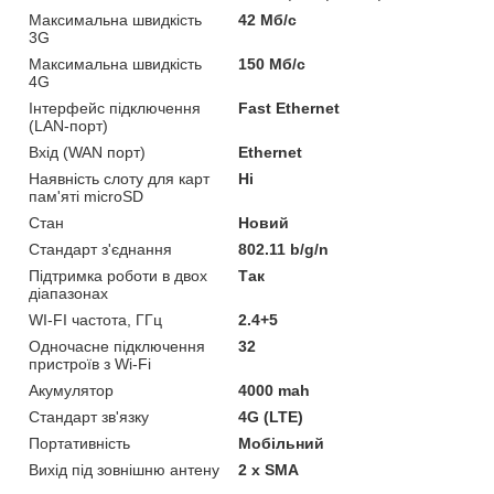
Максимальна швидкість
42 Мб/с
3G
Максимальна швидкість
150 Мб/с
4G
Інтерфейс підключення
Fast Ethernet
(LAN-порт)
Вхід (WAN порт)
Ethernet
Наявність слоту для карт
Ні
пам'яті microSD
Стан
Новий
Стандарт з'єднання
802.11 b/g/n
Підтримка роботи в двох
Так
діапазонах
WI-FI частота, ГГц
2.4+5
Одночасне підключення
32
пристроїв з Wi-Fi
Акумулятор
4000 mah
Стандарт зв'язку
4G (LTE)
Портативність
Мобільний
Вихід під зовнішню антену
2 x SMA