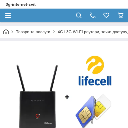
3g-internet-svit
Товари та послуги
4G і 3G WI-FI роутери, точки доступ