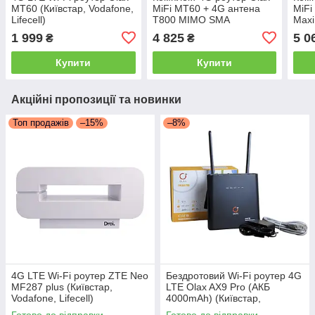
MT60 (Київстар, Vodafone,
MiFi MT60 + 4G антена
MiFi
Lifecell)
T800 MIMO SMA
Max
1 999
4 825
5 0
₴
₴
Купити
Купити
Акційні пропозиції та новинки
Топ продажів
–15%
–8%
4G LTE Wi-Fi роутер ZTE Neo
Бездротовий Wi-Fi роутер 4G
MF287 plus (Київстар,
LTE Olax AX9 Pro (АКБ
Vodafone, Lifecell)
4000mAh) (Київстар,
Vodafone, Lifecell) для дому
Готово до відправки
Готово до відправки