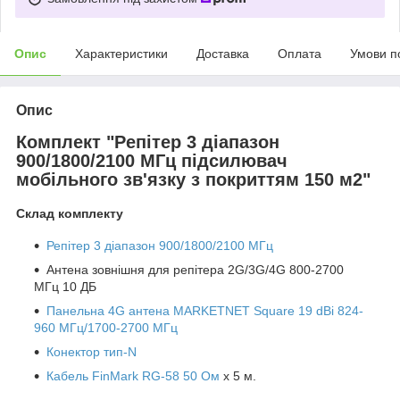
Опис
Характеристики
Доставка
Оплата
Умови п
Опис
Комплект "Репітер 3 діапазон
900/1800/2100 МГц підсилювач
мобільного зв'язку з покриттям 150 м2"
Склад комплекту
Репітер 3 діапазон 900/1800/2100 МГц
Антена зовнішня для репітера 2G/3G/4G 800-2700
МГц 10 ДБ
Панельна 4G антена MARKETNET Square 19 dBi 824-
960 МГц/1700-2700 МГц
Конектор тип-N
Кабель FinMark RG-58 50 Ом
х 5 м.