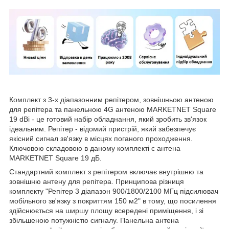
Комплект з 3-х діапазонним репітером, зовнішньою антеною
для репітера та панельною 4G антеною MARKETNET Square
19 dBi - це готовий набір обладнання, який зробить зв'язок
ідеальним. Репітер - відомий пристрій, який забезпечує
якісний сигнал зв'язку в місцях поганого проходження.
Ключовою складовою в даному комплекті є антена
MARKETNET Square 19 дБ.
Стандартний комплект з репітером включає внутрішню та
зовнішню антену для репітера. Принципова різниця
комплекту "Репітер 3 діапазон 900/1800/2100 МГц підсилювач
мобільного зв'язку з покриттям 150 м2" в тому, що посилення
здійснюється на ширшу площу всередені приміщення, і зі
збільшеною потужністю сигналу. Панельна антена