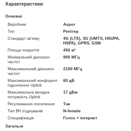
Характеристики
Основні
Виробник
Aspor
Тип
Репітер
Стандарт зв'язку
4G (LTE), 3G (UMTS, HSUPA,
HSPA), GPRS, GSM
Площа покриття
450 м²
Мінімальний діапазон
900 МГц
частот
Максимальний діапазон
2100 МГц
частот
Максимальний коефіцієнт
60 дБ
підсилення Uplink
Максимальна вихідна
17 дБм
потужність Uplink
Регулювання посилення
Так
Тип ВЧ з'єднувачів
N-female
Специфікація
Голос + інтернет
Загальні