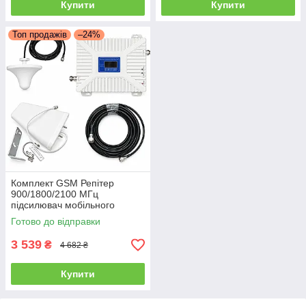
Купити
Купити
Топ продажів
–24%
Комплект GSM Репітер
900/1800/2100 МГц
підсилювач мобільного
зв'язку та інтернету Aspor з
Готово до відправки
антеною 10 дБ
3 539
₴
4 682 ₴
Купити