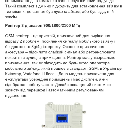
спрямованої дії в комплекті забезпечує ширший радіус дії.
Такий комплект відмінно підходить для встановлення зв'язку в
тих місцях, де сигнал був дуже слабким, або був відсутній
зовсім.
Репітер 3 діапазон 900/1800/2100 МГц
GSM репітер - це пристрій, призначений для вирішення
відразу 2 проблем: посилення сигналу мобільного зв'язку і
бездротового 3g/4g інтернету. Основне призначення
аксесуара – підсилити слабкий сигнал або ретранслювати
покриття з вулиці в приміщення. Репітер має універсальне
призначення, так як підходить до будь-якого оператора
мобільного зв'язку, який працює в стандарті GSM, в Україні це
Київстар, Vodafone і Lifecell. Дана модель призначена для
експлуатації усередині приміщень і має дисплей, який
відображає роботу частот. Девайс оснащений системою
захисту від перешкод і автоматичним регулюванням
підсилення.