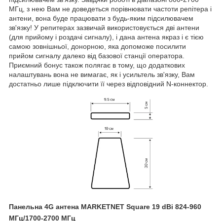
МГц, з нею Вам не доведеться порівнювати частоти репітера і
антени, вона буде працювати з будь-яким підсилювачем
зв'язку! У репитерах зазвичай використовується дві антени
(для прийому і роздачі сигналу), і дана антена якраз і є тією
самою зовнішньої, донорною, яка допоможе посилити
прийом сигналу далеко від базової станції оператора.
Приємний бонус також полягає в тому, що додаткових
налаштувань вона не вимагає, як і усильтель зв'язку, Вам
достатньо лише підключити її через відповідний N-коннектор.
Панельна 4G антена MARKETNET Square 19 dBi 824-960
МГц/1700-2700 МГц