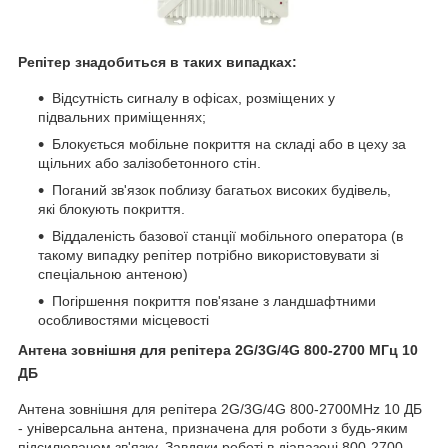
Репітер знадобиться в таких випадках:
Відсутність сигналу в офісах, розміщених у
підвальних приміщеннях;
Блокується мобільне покриття на складі або в цеху за
щільних або залізобетонного стін.
Поганий зв'язок поблизу багатьох високих будівель,
які блокують покриття.
Віддаленість базової станції мобільного оператора (в
такому випадку репітер потрібно використовувати зі
спеціальною антеною)
Погіршення покриття пов'язане з ландшафтними
особливостями місцевості
Антена зовнішня для репітера 2G/3G/4G 800-2700 МГц 10
ДБ
Антена зовнішня для репітера 2G/3G/4G 800-2700MHz 10 ДБ
- універсальна антена, призначена для роботи з будь-яким
підсилювачем зв'язку. Завдяки роботі в діапазоні 800-2700