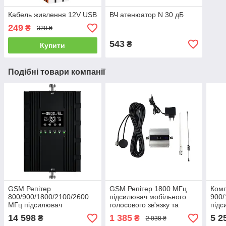
Кабель живлення 12V USB
ВЧ атенюатор N 30 дБ
249
₴
320 ₴
543
₴
Купити
Подібні товари компанії
GSM Репітер
GSM Репітер 1800 МГц
Комп
800/900/1800/2100/2600
підсилювач мобільного
900/
МГц підсилювач
голосового зв'язку та
підс
мобільного зв'язку та
інтернету Aspor
зв'я
14 598
1 385
5 2
₴
₴
2 038 ₴
інтернету Lintratek AA20
круг