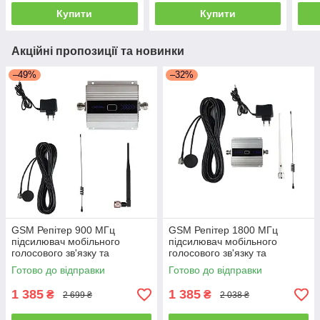
Купити
Купити
Акційні пропозиції та новинки
–49%
–32%
GSM Репітер 900 МГц
GSM Репітер 1800 МГц
підсилювач мобільного
підсилювач мобільного
голосового зв'язку та
голосового зв'язку та
інтернету Aspor
інтернету Aspor
Готово до відправки
Готово до відправки
1 385
1 385
₴
₴
2 699 ₴
2 038 ₴