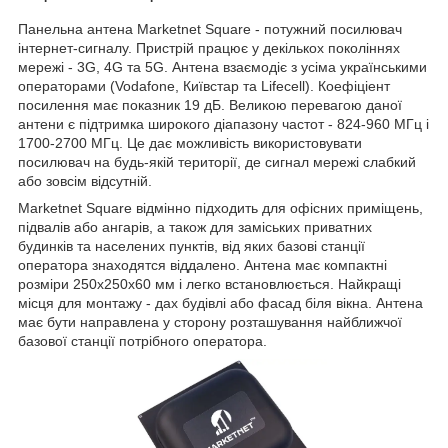
Панельна антена Marketnet Square - потужний посилювач
інтернет-сигналу. Пристрій працює у декількох поколіннях
мережі - 3G, 4G та 5G. Антена взаємодіє з усіма українськими
операторами (Vodafone, Київстар та Lifecell). Коефіціент
посилення має показник 19 дБ. Великою перевагою даної
антени є підтримка широкого діапазону частот - 824-960 МГц і
1700-2700 МГц. Це дає можливість використовувати
посилювач на будь-якій території, де сигнал мережі слабкий
або зовсім відсутній.
Marketnet Square відмінно підходить для офісних приміщень,
підвалів або ангарів, а також для заміських приватних
будинків та населених пунктів, від яких базові станції
оператора знаходятся віддалено. Антена має компактні
розміри 250х250х60 мм і легко встановлюється. Найкращі
місця для монтажу - дах будівлі або фасад біля вікна. Антена
має бути направлена у сторону розташування найближчої
базової станції потрібного оператора.