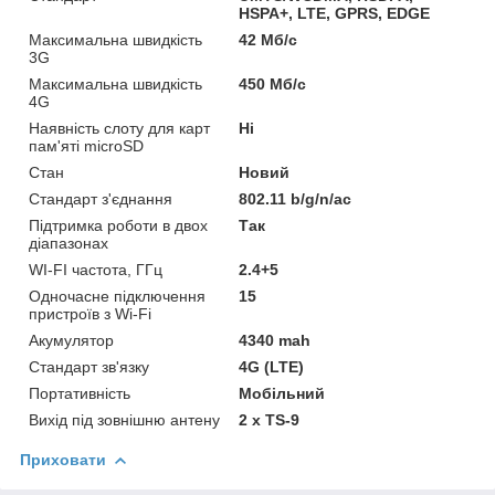
HSPA+, LTE, GPRS, EDGE
Максимальна швидкість
42 Мб/с
3G
Максимальна швидкість
450 Мб/с
4G
Наявність слоту для карт
Ні
пам'яті microSD
Стан
Новий
Стандарт з'єднання
802.11 b/g/n/ac
Підтримка роботи в двох
Так
діапазонах
WI-FI частота, ГГц
2.4+5
Одночасне підключення
15
пристроїв з Wi-Fi
Акумулятор
4340 mah
Стандарт зв'язку
4G (LTE)
Портативність
Мобільний
Вихід під зовнішню антену
2 х TS-9
Приховати