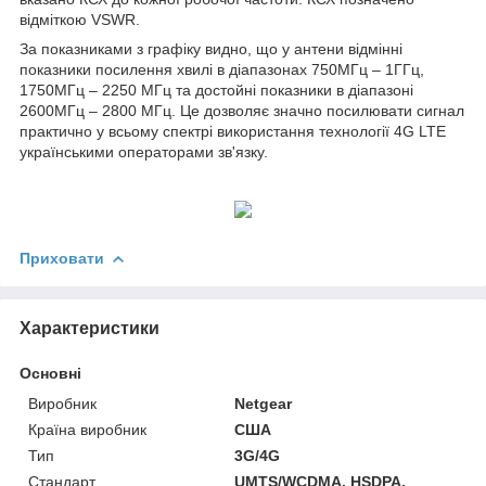
відміткою VSWR.
За показниками з графіку видно, що у антени відмінні
показники посилення хвилі в діапазонах 750МГц – 1ГГц,
1750МГц – 2250 МГц та достойні показники в діапазоні
2600МГц – 2800 МГц. Це дозволяє значно посилювати сигнал
практично у всьому спектрі використання технології 4G LTE
українськими операторами зв'язку.
Приховати
Характеристики
Основні
Виробник
Netgear
Країна виробник
США
Тип
3G/4G
Стандарт
UMTS/WCDMA, HSDPA,