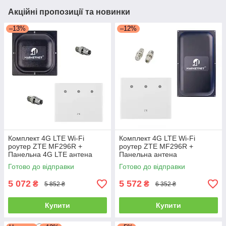
Акційні пропозиції та новинки
–13%
–12%
Комплект 4G LTE Wi-Fi
Комплект 4G LTE Wi-Fi
роутер ZTE MF296R +
роутер ZTE MF296R +
Панельна 4G LTE антена
Панельна антена
MIMO MARKETNET T800
MARKETNET Maxi MIMO 22
Готово до відправки
Готово до відправки
dBi
5 072
5 572
₴
₴
5 852 ₴
6 352 ₴
Купити
Купити