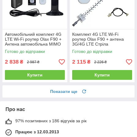
Автомобільний комплект 4G
Комплект 4G LTE Wi-Fi
LTE Wi-Fi роутер Olax F90 +
роутер Olax F90 + антена
Антена автомобільна MIMO
3G/4G LTE Стріла
CRC-9 2 х 16 dBi
MARKETNET 1700-2700 МГц
Готово до відправки
Готово до відправки
21 дБ
2 838
2 115
₴
₴
2 987 ₴
2 226 ₴
Купити
Купити
Показати ще
Про нас
97% позитивних з 186 відгуків за рік
Працює з 12.03.2013