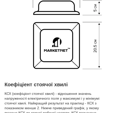
Коефіціент стоячої хвилі
КСХ (коефіцієнт стоячої хвилі) - відношення значень
напруженості електричного поля у максимумі і у мінімумі
стоячої хвилі. Найкращий результат на практиці - КСХ з
показником менше 2. Нижче приведений графік, у якому
вказано КСХ до кожної робочої частоти. КСХ позначено