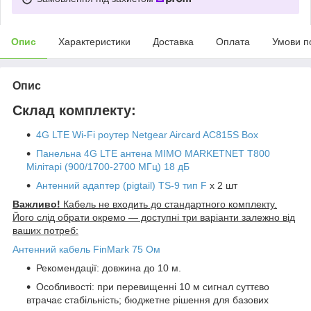
Опис
Характеристики
Доставка
Оплата
Умови п
Опис
Склад комплекту:
4G LTE Wi-Fi роутер Netgear Aircard AC815S Box
Панельна 4G LTE антена MIMO MARKETNET T800
Мілітарі (900/1700-2700 МГц) 18 дБ
Антенний адаптер (pigtail) TS-9 тип F
х 2 шт
Важливо!
Кабель не входить до стандартного комплекту.
Його слід обрати окремо — доступні три варіанти залежно від
ваших потреб:
Антенний кабель FinMark 75 Ом
Рекомендації: довжина до 10 м.
Особливості: при перевищенні 10 м сигнал суттєво
втрачає стабільність; бюджетне рішення для базових