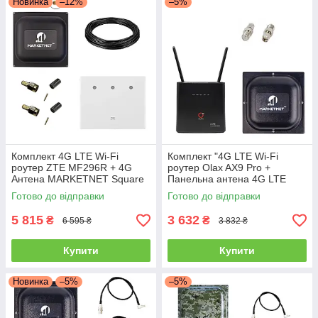
Новинка
–12%
–5%
Комплект 4G LTE Wi-Fi
Комплект "4G LTE Wi-Fi
роутер ZTE MF296R + 4G
роутер Olax AX9 Pro +
Антена MARKETNET Square
Панельна антена 4G LTE
SMA потужністю 21 dBi
MIMO Marketnet T800 18 дБ"
Готово до відправки
Готово до відправки
5 815
3 632
₴
₴
6 595 ₴
3 832 ₴
Купити
Купити
Новинка
–5%
–5%