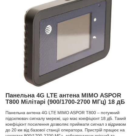
Панельна 4G LTE антена MIMO ASPOR
T800 Мілітарі (900/1700-2700 МГц) 18 дБ
Панельна антена 4G LTE MIMO ASPOR T800 – потужний
підсилювач сигналу мережі, що має коефіцієнт 18 дБ. Такий
коефіцієнт посилення дозволяє приймати сигнал з відривом
до 20 км від базової станції оператора. Пристрій працює на
частотах 900/1700-2700 МГц, забезпечуючи якісний та