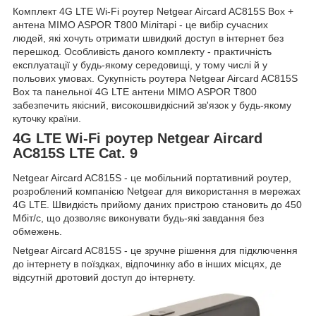
Комплект 4G LTE Wi-Fi роутер Netgear Aircard AC815S Box +
антена MIMO ASPOR T800 Мілітарі - це вибір сучасних
людей, які хочуть отримати швидкий доступ в інтернет без
перешкод. Особливість даного комплекту - практичність
експлуатації у будь-якому середовищі, у тому числі й у
польових умовах. Сукупність роутера Netgear Aircard AC815S
Box та панельної 4G LTE антени MIMO ASPOR T800
забезпечить якісний, високошвидкісний зв'язок у будь-якому
куточку країни.
4G LTE Wi-Fi роутер Netgear Aircard
AC815S LTE Cat. 9
Netgear Aircard AC815S - це мобільний портативний роутер,
розроблений компанією Netgear для використання в мережах
4G LTE. Швидкість прийому даних пристрою становить до 450
Мбіт/с, що дозволяє виконувати будь-які завдання без
обмежень.
Netgear Aircard AC815S - це зручне рішення для підключення
до інтернету в поїздках, відпочинку або в інших місцях, де
відсутній дротовий доступ до інтернету.