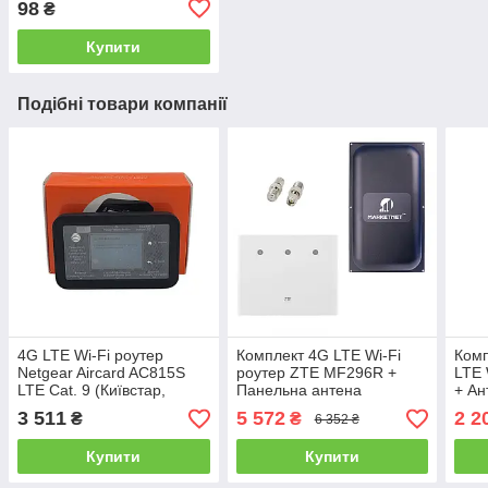
98
₴
Купити
Подібні товари компанії
4G LTE Wi-Fi роутер
Комплект 4G LTE Wi-Fi
Комп
Netgear Aircard AC815S
роутер ZTE MF296R +
LTE 
LTE Cat. 9 (Київстар,
Панельна антена
+ Ан
Vodafone, Lifecell)
MARKETNET Maxi MIMO
MAR
3 511
5 572
2 2
₴
₴
6 352 ₴
22 dBi
2 х 
Купити
Купити