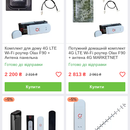
Комплект для дому 4G LTE
Потужний домашній комплект
Wi-Fi роутер Olax F90 +
4G LTE Wi-Fi роутер Olax F90
Антена панельна
+ антена 4G MARKETNET
MARKETNET MIMO T800 2 х
Maxi MIMO Мілітарі 2 х 22 dBi
Готово до відправки
Готово до відправки
18 dBi
2 200
2 813
₴
₴
2 316 ₴
2 961 ₴
Купити
Купити
–5%
–5%