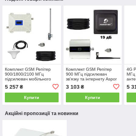
Комплект GSM Репітер
Комплект GSM Репітер
4G Р
900/1800/2100 МГц
900 МГц підсилювач
МГц 
підсилювач мобільного
зв'язку та інтернету Aspor
анте
зв'язку та інтернету з
з антеною 19 дБ
підс
5 257
3 103
5 3
₴
₴
круговою антеною
мобі
інте
Купити
Купити
Акційні пропозиції та новинки