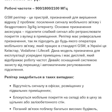
Робочі частоти – 900/1800/2100 МГц
GSM репітер - це пристрій, призначений для вирішення
відразу 2 проблем: посилення сигналу мобільного зв'язку і
бездротового 3g/4g інтернету. Основне призначення
аксесуара – підсилити слабкий сигнал або ретранслювати
покриття з вулиці в приміщення. Репітер має універсальне
призначення, так як підходить до будь-якого оператора
мобільного зв'язку, який працює в стандарті GSM, в Україні це
Київстар, Vodafone і Lifecell. Дана модель призначена для
експлуатації усередині приміщень і має дисплей, який
відображає роботу частот. Девайс оснащений системою
захисту від перешкод і автоматичним регулюванням
підсилення.
Репітер знадобиться в таких випадках:
Відсутність сигналу в офісах, розміщених у
підвальних приміщеннях;
Блокується мобільне покриття на складі або в цеху за
щільних або залізобетонного стін.
Поганий зв'язок поблизу багатьох високих будівель,