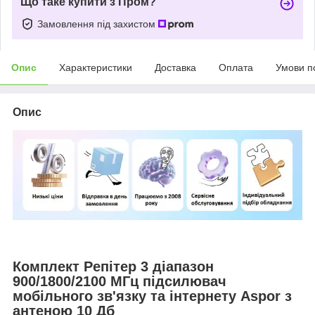
Що таке купити з Пром?
Замовлення під захистом
Опис
Характеристики
Доставка
Оплата
Умови п
Опис
Комплект Репітер 3 діапазон
900/1800/2100 МГц підсилювач
мобільного зв'язку та інтернету Aspor з
антеною 10 Дб