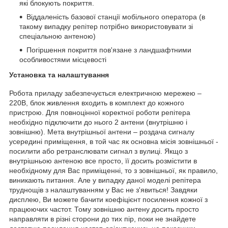
які блокують покриття.
Віддаленість базової станції мобільного оператора (в
такому випадку репітер потрібно використовувати зі
спеціальною антеною)
Погіршення покриття пов'язане з ландшафтними
особливостями місцевості
Установка та налаштування
Робота приладу забезпечується електричною мережею –
220В, блок живлення входить в комплект до кожного
пристрою. Для повноцінної коректної роботи репітера
необхідно підключити до нього 2 антени (внутрішню і
зовнішню). Мета внутрішньої антени – роздача сигналу
усередині приміщення, в той час як основна місія зовнішньої -
посилити або ретранслювати сигнал з вулиці. Якщо з
внутрішньою антеною все просто, її досить розмістити в
необхідному для Вас приміщенні, то з зовнішньої, як правило,
виникають питання. Але у випадку даної моделі репітера
труднощів з налаштуванням у Вас не з'явиться! Завдяки
дисплею, Ви можете бачити коефіцієнт посилення кожної з
працюючих частот. Тому зовнішню антену досить просто
направляти в різні сторони до тих пір, поки не знайдете