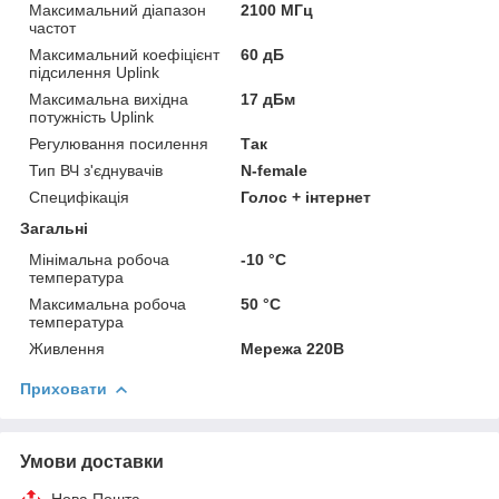
Максимальний діапазон
2100 МГц
частот
Максимальний коефіцієнт
60 дБ
підсилення Uplink
Максимальна вихідна
17 дБм
потужність Uplink
Регулювання посилення
Так
Тип ВЧ з'єднувачів
N-female
Специфікація
Голос + інтернет
Загальні
Мінімальна робоча
-10 °С
температура
Максимальна робоча
50 °С
температура
Живлення
Мережа 220В
Приховати
Умови доставки