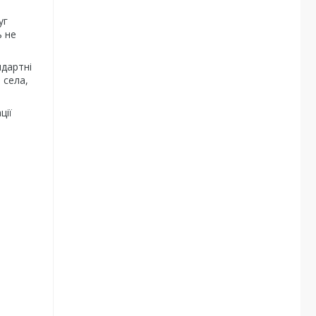
уг
ь не
ндартні
 села,
ції