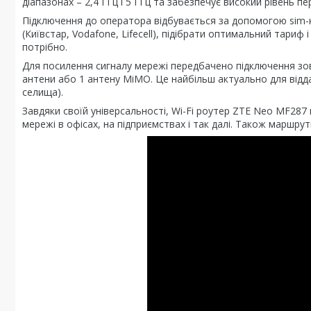
діапазонах – 2,4 ГГц і 5 ГГц та забезпечує високий рівень пе
Підключення до оператора відбувається за допомогою sim-к
(Київстар, Vodafone, Lifecell), підібрати оптимальний тариф
потрібно.
Для посилення сигналу мережі передбачено підключення зов
антени або 1 антену MiMO. Це найбільш актуально для віддал
селища).
Завдяки своїй універсальності, Wi-Fi роутер ZTE Neo MF287 в
мережі в офісах, на підприємствах і так далі. Також маршру