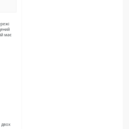
ережі
щений
ій має
в двох