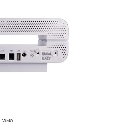
1
бо MiMO