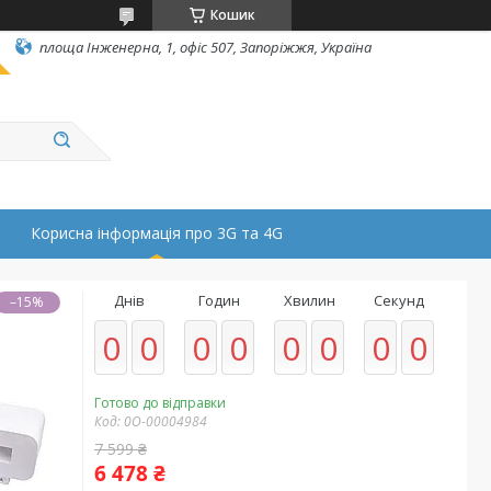
Кошик
площа Інженерна, 1, офіс 507, Запоріжжя, Україна
Корисна інформація про 3G та 4G
Днів
Годин
Хвилин
Секунд
–15%
0
0
0
0
0
0
0
0
Готово до відправки
Код:
0О-00004984
7 599 ₴
6 478 ₴