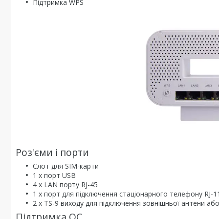
Підтримка WPS
Роз'єми і порти
Слот для SIM-карти
1 x порт USB
4 х LAN порту RJ-45
1 x порт для підключення стаціонарного телефону RJ-1
2 x TS-9 виходу для підключення зовнішньої антени а
Підтримка ОС