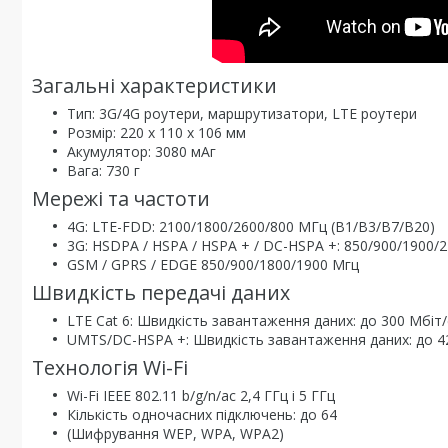
Загальні характеристики
Тип: 3G/4G роутери, маршрутизатори, LTE роутери
Розмір: 220 х 110 х 106 мм
Акумулятор: 3080 мАг
Вага: 730 г
Мережі та частоти
4G: LTE-FDD: 2100/1800/2600/800 МГц (B1/B3/B7/B20)
3G: HSDPA / HSPA / HSPA + / DC-HSPA +: 850/900/1900/
GSM / GPRS / EDGE 850/900/1800/1900 Мгц
Швидкість передачі даних
LTE Cat 6: Швидкість завантаження даних: до 300 Мбіт/с
UMTS/DC-HSPA +: Швидкість завантаження даних: до 42 
Технологія Wi-Fi
Wi-Fi IEEE 802.11 b/g/n/ac 2,4 ГГц і 5 ГГц
Кількість одночасних підключень: до 64
(Шифрування WEP, WPA, WPA2)