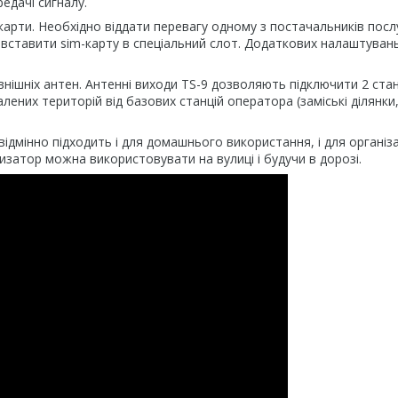
редачі сигналу.
арти. Необхідно віддати перевагу одному з постачальників посл
 і вставити sim-карту в спеціальний слот. Додаткових налаштуван
нішніх антен. Антенні виходи TS-9 дозволяють підключити 2 ста
ених територій від базових станцій оператора (заміські ділянки,
ідмінно підходить і для домашнього використання, і для організа
тизатор можна використовувати на вулиці і будучи в дорозі.