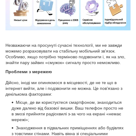
Незважаючи на просунуті сучасні технології, ми не завжди
можемо розраховувати на стабільну мобільний зв'язок.
Особливо, якщо потрібно терміново подзвонити і, як на зло,
знайти пару зайвих «смужок» сигналу просто неможливо.
Проблеми з мережею
Дійсно, іноді ми опиняємося в місцевості, де не те що в
інтернет вийти, але і подзвонити не можна. Це пов'язано з
декількома факторами:
Місце, де ви користуєтеся смартфоном, знаходиться
дуже далеко від базової вишки. Ваш телефон просто не
в змозі прийняти радіохвилі з-за чого на екрані «немає
мережі»;
Знаходження в підвальних приміщеннях або будівлях
з товстими стінами. Навіть вікна зі спеціальними