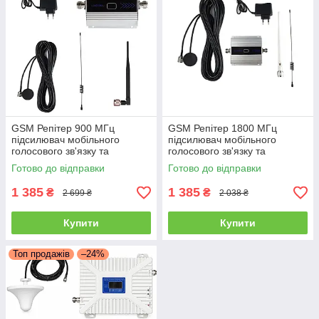
GSM Репітер 900 МГц
GSM Репітер 1800 МГц
підсилювач мобільного
підсилювач мобільного
голосового зв'язку та
голосового зв'язку та
інтернету Aspor
інтернету Aspor
Готово до відправки
Готово до відправки
1 385
1 385
₴
₴
2 699 ₴
2 038 ₴
Купити
Купити
Топ продажів
–24%