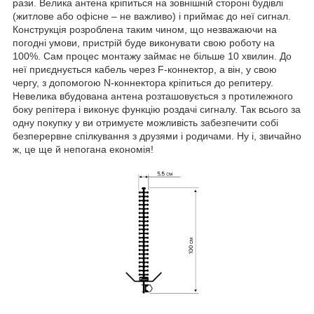
рази. Велика антена кріпиться на зовнішній стороні будівлі
(житлове або офісне – не важливо) і приймає до неї сигнал.
Конструкція розроблена таким чином, що незважаючи на
погодні умови, пристрій буде виконувати свою роботу на
100%. Сам процес монтажу займає не більше 10 хвилин. До
неї приєднується кабель через F-коннектор, а він, у свою
чергу, з допомогою N-коннектора кріпиться до репитеру.
Невелика вбудована антена розташовується з протилежного
боку репітера і виконує функцію роздачі сигналу. Так всього за
одну покупку у ви отримуєте можливість забезпечити собі
безперервне спілкування з друзями і родичами. Ну і, звичайно
ж, це ще й непогана економія!