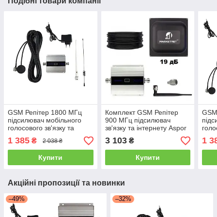
Подібні товари компанії
GSM Репітер 1800 МГц
Комплект GSM Репітер
GSM 
підсилювач мобільного
900 МГц підсилювач
підс
голосового зв'язку та
зв'язку та інтернету Aspor
голо
інтернету Aspor
з антеною 19 дБ
інте
1 385
3 103
1 3
₴
₴
2 038 ₴
Купити
Купити
Акційні пропозиції та новинки
–49%
–32%