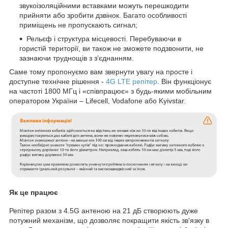
звукоізоляційними вставками можуть перешкодити
прийняти або зробити дзвінок. Багато особливості
приміщень не пропускають сигнал;
Рельєф і структура місцевості. Перебуваючи в
гористій території, ви також не зможете подзвонити, не
зазнаючи труднощів з з'єднанням.
Саме тому пропонуємо вам звернути увагу на просте і
доступне технічне рішення -
4G LTE репітер
. Він функціонує
на частоті 1800 МГц і «співпрацює» з будь-якими мобільним
оператором України – Lifecell, Vodafone або Kyivstar.
Як це працює
Репітер разом з 4.5G антеною на 21 дБ створюють дуже
потужний механізм, що дозволяє покращити якість зв'язку в