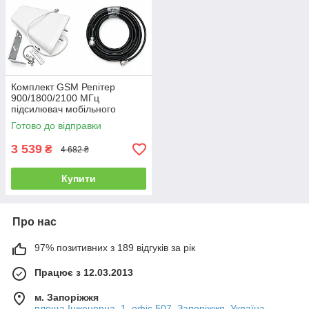
Комплект GSM Репітер
900/1800/2100 МГц
підсилювач мобільного
зв'язку та інтернету Aspor з
Готово до відправки
антеною 10 дБ
3 539
₴
4 682 ₴
Купити
Про нас
97% позитивних з 189 відгуків за рік
Працює з 12.03.2013
м. Запоріжжя
площа Інженерна, 1, офіс 507, Запоріжжя, Україна