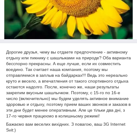
Дорогие друзья, чему вы отдаете предпочтение - активному
отдыху или пикнику с шашлыками на природе? Оба варианта
бесспорно прекрасны. А еще лучше, если их совместить
воедино. Так считает наша компания, поэтому мы
отправляемся в заплыв на байдарках!!! Ведь это нереально
круто и весело, а впечатления от такого спортивного отдыха
остаются надолго. После, конечно же, наши результаты
закрепим вкусным шашлычком. Поэтому, с 15-го по 16-е
число (включительно) мы будем уделять активное внимание
здоровью и отдыху, поэтому прием ваших звонков и заказов в
эти дни будет менее оперативным. Але це тільки два дні, з
17-го червня працюємо в колишньому режимі!
Бажаємо вам веселих вихідних. З повагою, ваш 3G Internet
Svit:)