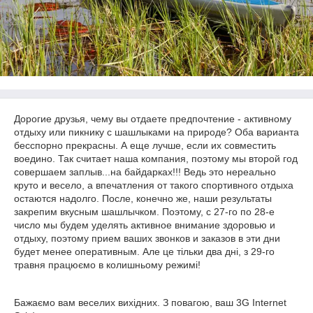
Дорогие друзья, чему вы отдаете предпочтение - активному
отдыху или пикнику с шашлыками на природе? Оба варианта
бесспорно прекрасны. А еще лучше, если их совместить
воедино. Так считает наша компания, поэтому мы второй год
совершаем заплыв...на байдарках!!! Ведь это нереально
круто и весело, а впечатления от такого спортивного отдыха
остаются надолго. После, конечно же, наши результаты
закрепим вкусным шашлычком. Поэтому, с 27-го по 28-е
число мы будем уделять активное внимание здоровью и
отдыху, поэтому прием ваших звонков и заказов в эти дни
будет менее оперативным. Але це тільки два дні, з 29-го
травня працюємо в колишньому режимі!
Бажаємо вам веселих вихідних. З повагою, ваш 3G Internet