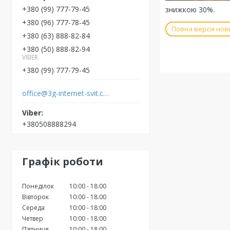
+380 (99) 777-79-45
знижкою 30%.
+380 (96) 777-78-45
Повна версія нов
+380 (63) 888-82-84
+380 (50) 888-82-94
VIBER
+380 (99) 777-79-45
office@3g-internet-svit.com.ua
+380508888294
Графік роботи
Понеділок
10:00
18:00
Вівторок
10:00
18:00
Середа
10:00
18:00
Четвер
10:00
18:00
Пʼятниця
10:00
18:00