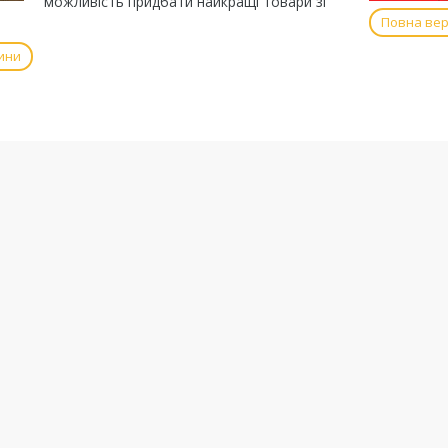
можливість придбати найкращі товари зі
Повна вер
ини