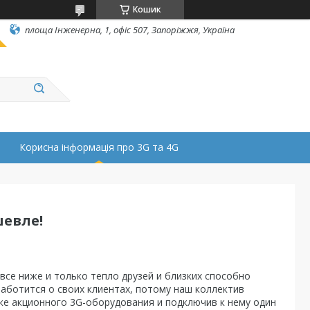
Кошик
площа Інженерна, 1, офіс 507, Запоріжжя, Україна
Корисна інформація про 3G та 4G
шевле!
все ниже и только тепло друзей и близких способно
заботится о своих клиентах, потому наш коллектив
ке акционного 3
G
-оборудования и подключив к нему один