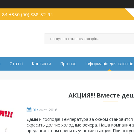
2-84
+380 (50) 888-82-94
и
Статті
Контакти
Про нас
Інформація для клієнтів
АКЦИЯ!!! Вместе де
01/
лист. 2016
Дамы и господа! Температура за окном становится 
скрасить долгие холодные вечера. Наша компания 
предлагает вам принять участие в акции. При покуп