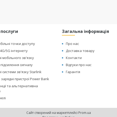
 послуги
Загальна інформація
обільні точки доступу
Про нас
4G/5G інтернету
Доставка товару
і мобільного зв'язку
Контакти
 підсилення сигналу
Відгуки про нас
 системи зв'язку Starlink
Гарантія
 зарядні пристрої Power Bank
анції та альтернативна
а
нелі
Сайт створений на маркетплейсі
Prom.ua