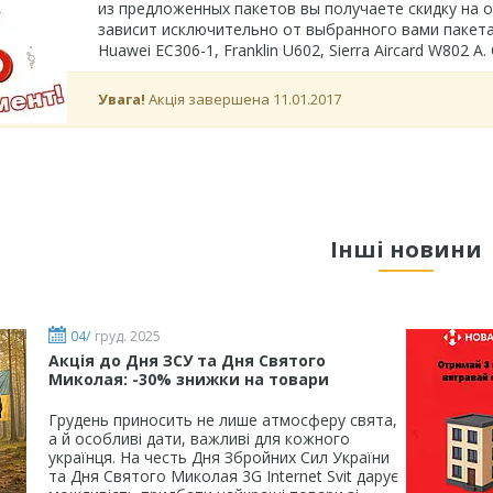
из предложенных пакетов вы получаете скидку на 
зависит исключительно от выбранного вами пакета
Huawei EC306-1, Franklin U602, Sierra Aircard W802 А
Увага!
Акція завершена 11.01.2017
Інші новини
04/
груд. 2025
Акція до Дня ЗСУ та Дня Святого
Миколая: -30% знижки на товари
Грудень приносить не лише атмосферу свята,
а й особливі дати, важливі для кожного
українця. На честь Дня Збройних Сил України
та Дня Святого Миколая 3G Internet Svit дарує