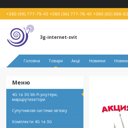
+380 (99) 777-79-45
+380 (96) 777-78-45
+380 (63) 888-8
3g-internet-svit
Головна
Товари
Акції
Новинки
Новин
4G та 3G Wi-Fi роутери,
маршрутизатори
Супутникові системи зв'язку
Комплекти 4G та 3G