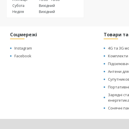
Субота
Вихідний
Неділя
Вихідний
Соцмережі
Товари та
Instagram
4G та 3G м
Facebook
Комплекти 
Підсилювач
Антени для
Супутникові
Портативні
Зарядні ст
енергетик
Сонячні па