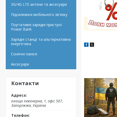
3G/4G LTE антени та аксесуари
Підсилювачі мобільного зв'язку
Портативні зарядні пристрої
Power Bank
Зарядні станції та альтернативна
енергетика
Сонячні панелі
Аксесуари
Контакти
площа Інженерна, 1, офіс 507,
Запоріжжя, Україна