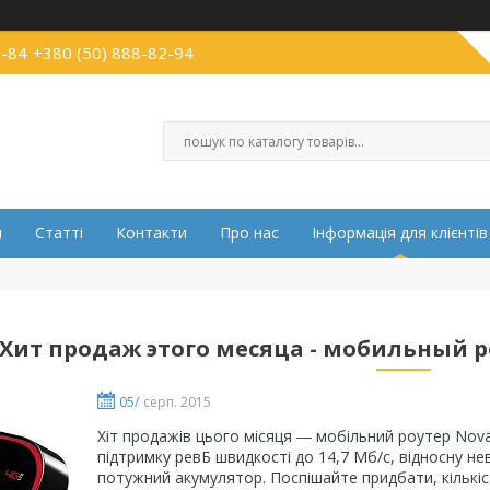
2-84
+380 (50) 888-82-94
и
Статті
Контакти
Про нас
Інформація для клієнтів
Хит продаж этого месяца - мобильный ро
05/
серп. 2015
Хіт продажів цього місяця ― мобільний роутер Nova
підтримку ревБ швидкості до 14,7 Мб/с, відносну не
потужний акумулятор. Поспішайте придбати, кількі