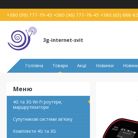
+380 (99) 777-79-45
+380 (96) 777-78-45
+380 (63) 888-8
3g-internet-svit
Головна
Товари
Акції
Новинки
Новин
4G та 3G Wi-Fi роутери,
маршрутизатори
Супутникові системи зв'язку
Комплекти 4G та 3G