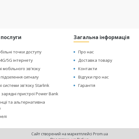
 послуги
Загальна інформація
обільні точки доступу
Про нас
4G/5G інтернету
Доставка товару
і мобільного зв'язку
Контакти
 підсилення сигналу
Відгуки про нас
 системи зв'язку Starlink
Гарантія
 зарядні пристрої Power Bank
анції та альтернативна
а
нелі
Сайт створений на маркетплейсі
Prom.ua