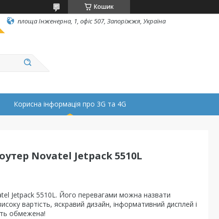
Кошик
площа Інженерна, 1, офіс 507, Запоріжжя, Україна
Корисна інформація про 3G та 4G
утер Novatel Jetpack 5510L
tel Jetpack 5510L. Його перевагами можна назвати
високу вартість, яскравий дизайн, інформативний дисплей і
сть обмежена!