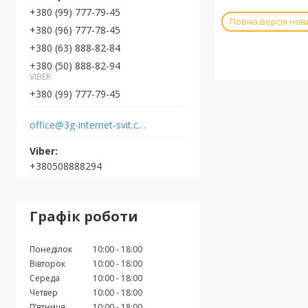
+380 (99) 777-79-45
Повна версія нов
+380 (96) 777-78-45
+380 (63) 888-82-84
+380 (50) 888-82-94
VIBER
+380 (99) 777-79-45
office@3g-internet-svit.com.ua
+380508888294
Графік роботи
Понеділок
10:00
18:00
Вівторок
10:00
18:00
Середа
10:00
18:00
Четвер
10:00
18:00
Пʼятниця
10:00
18:00