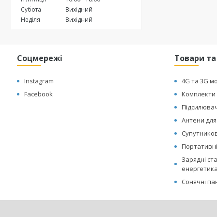
Субота
Вихідний
Неділя
Вихідний
Соцмережі
Товари та
Instagram
4G та 3G м
Facebook
Комплекти 
Підсилювач
Антени для
Супутникові
Портативні
Зарядні ст
енергетик
Сонячні па