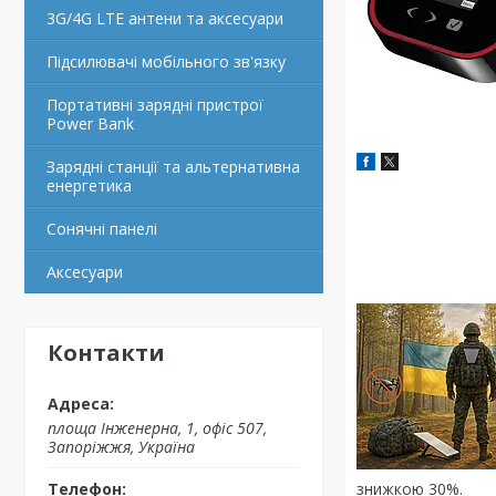
3G/4G LTE антени та аксесуари
Підсилювачі мобільного зв'язку
Портативні зарядні пристрої
Power Bank
Зарядні станції та альтернативна
енергетика
Сонячні панелі
Аксесуари
Контакти
площа Інженерна, 1, офіс 507,
Запоріжжя, Україна
знижкою 30%.