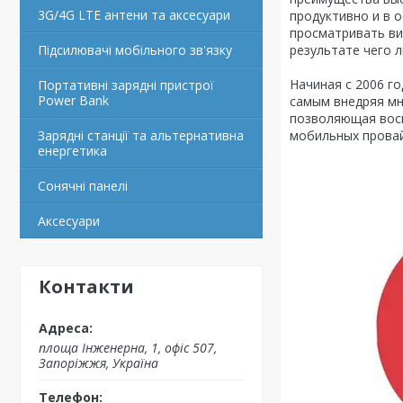
3G/4G LTE антени та аксесуари
продуктивно и в о
просматривать ви
Підсилювачі мобільного зв'язку
результате чего 
Начиная с 2006 г
Портативні зарядні пристрої
Power Bank
самым внедряя мн
позволяющая восп
Зарядні станції та альтернативна
мобильных провай
енергетика
Сонячні панелі
Аксесуари
Контакти
площа Інженерна, 1, офіс 507,
Запоріжжя, Україна