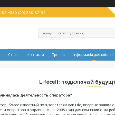
2-84
+380 (50) 888-82-94
и
Статті
Контакти
Про нас
Інформація для клієнтів
Lifecell: подключай будущ
 начиналась деятельность оператора?
ор, более известный пользователям как Lifе, впервые заявил о 
сети оператора в Украине. Март 2005 года для компании стал р
окоскоростной передачи данных, которые предоставляет техно