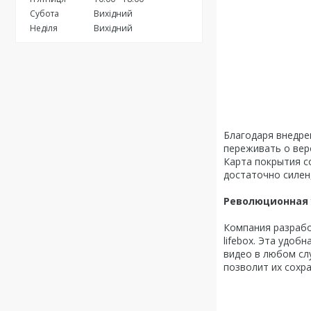
Субота
Вихідний
Неділя
Вихідний
Благодаря внедре
переживать о веро
Карта покрытия со
достаточно силен
Революционная 
Компания разрабо
lifebox. Эта удоб
видео в любом слу
позволит их сохр