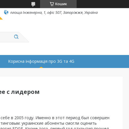
Кошик
площа Інженерна, 1, офіс 507, Запоріжжя, Україна
Корисна інформація про 3G та 4G
ее с лидером
себе в 2005 году. Именно в этот период был совершен
ейтинговым: украинские абоненты смогли оценить
логия EDGE. Кроме того, первый год открытия прошел