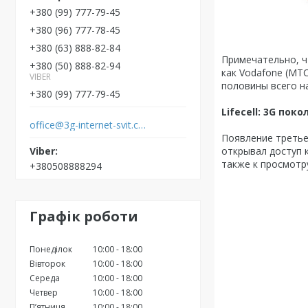
+380 (99) 777-79-45
+380 (96) 777-78-45
+380 (63) 888-82-84
Примечательно, ч
+380 (50) 888-82-94
как Vodafone (МТС
VIBER
половины всего н
+380 (99) 777-79-45
Lifecell
: 3
G
покол
office@3g-internet-svit.com.ua
Появление третье
открывал доступ 
также к просмотр
+380508888294
Графік роботи
Понеділок
10:00
18:00
Вівторок
10:00
18:00
Середа
10:00
18:00
Четвер
10:00
18:00
Пʼятниця
10:00
18:00