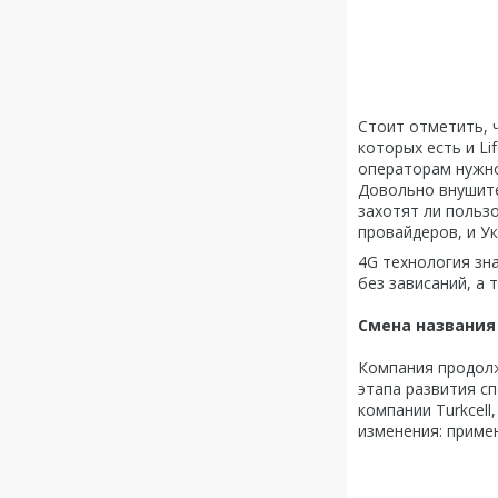
Стоит отметить, 
которых есть и Li
операторам нужно
Довольно внушите
захотят ли польз
провайдеров, и У
4G технология зн
без зависаний, а
Смена названия
Компания продолж
этапа развития сп
компании Turkcel
изменения: примен