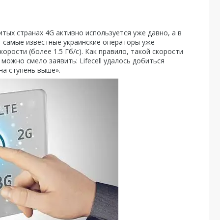
тых странах 4G активно используется уже давно, а в
т самые известные украинские операторы уже
орости (более 1.5 Гб/с). Как правило, такой скорости
ожно смело заявить: Lifecell удалось добиться
на ступень выше».