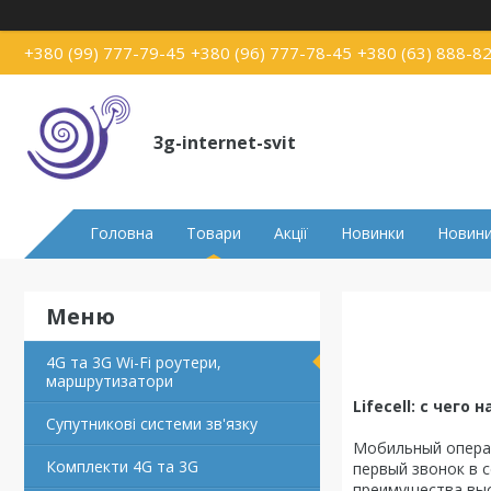
+380 (99) 777-79-45
+380 (96) 777-78-45
+380 (63) 888-8
3g-internet-svit
Головна
Товари
Акції
Новинки
Новин
4G та 3G Wi-Fi роутери,
маршрутизатори
Lifecell
: с чего
Супутникові системи зв'язку
Мобильный операт
Комплекти 4G та 3G
первый звонок в 
преимущества выс