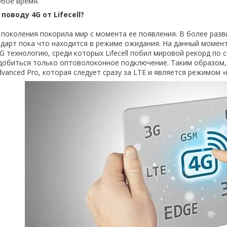
юбое время.
 поводу 4G
от
Lifecell
?
 поколения покорила мир с момента ее появления. В более разви
ндарт пока что находится в режиме ожидания. На данный момен
 технологию, среди которых Lifecell побил мировой рекорд по ск
добиться только оптоволоконное подключение. Таким образом, м
vanced Pro, которая следует сразу за LTE и является режимом «