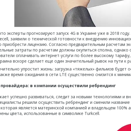
что эксперты прогнозируют запуск 4G в Украине уже в 2018 году
fecell, заявили о технической готовности к внедрению инноваци
 приобрести лицензию. Согласно предварительным расчетам экс
льные затраты по расчетам должны окупиться сполна, однако 
ователи оплачивать интернет-услуги по более высокому тарифу, 
краина вскоре сделает еще один значительный рывок на пути к р
ачительно упростит жизнь: загрузка «тяжелых» фильмов будет 
 также время ожидания в сети LTE существенно снизится к мини
 провайдера: в компании осуществили ребрендинг
ает успешно развиваться, следит за новыми технологиями и вне
ециалисты решили осуществить ребрендинг и сменили название «L
l, которая является материнской компанией и владельцем 100% 
ены цвета, использованные в символике Turkcell.