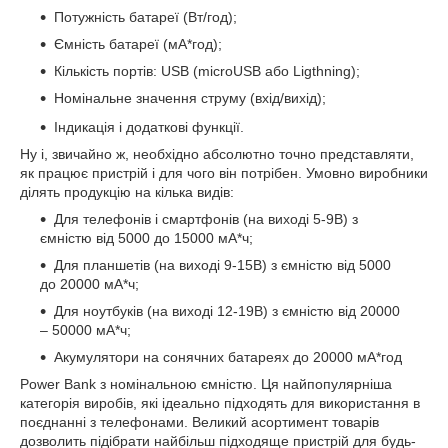
Потужність батареї (Вт/год);
Ємність батареї (мА*год);
Кількість портів: USB (microUSB або Ligthning);
Номінальне значення струму (вхід/вихід);
Індикація і додаткові функції.
Ну і, звичайно ж, необхідно абсолютно точно представляти,
як працює пристрій і для чого він потрібен. Умовно виробники
ділять продукцію на кілька видів:
Для телефонів і смартфонів (на виході 5-9В) з
ємністю від 5000 до 15000 мА*ч;
Для планшетів (на виході 9-15В) з ємністю від 5000
до 20000 мА*ч;
Для ноутбуків (на виході 12-19В) з ємністю від 20000
– 50000 мА*ч;
Акумулятори на сонячних батареях до 20000 мА*год
Power Bank з номінальною ємністю. Ця найпопулярніша
категорія виробів, які ідеально підходять для використання в
поєднанні з телефонами. Великий асортимент товарів
дозволить підібрати найбільш підходяще пристрій для будь-