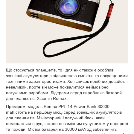
Що стосується планшетів, то і для них також є особливі
зовнішні акумулятори з підвищеною ємністю та покращеними
технічними характеристиками. Хоч список подібних девайсів і
невеликий, проте він може похвалитися неймовірно
потужними виробами. Лідерами серед виробників батарей
для планшетів:
Xiaomi
і
Remax
.
Приміром, модель Remax PPL-14 Power Bank 30000
mah стоїть на першому місці серед зовнішніх акумуляторів
для планшетів. Мініатюрний і потужний блок, який
поміщається в руці і стане незамінним супутником у подорожі
та походи. Містка батарея на 30000 мА*год забезпечить