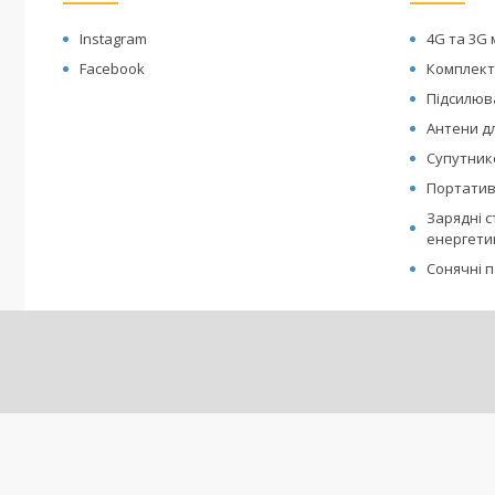
Instagram
4G та 3G 
Facebook
Комплект
Підсилюва
Антени дл
Супутнико
Портативн
Зарядні с
енергети
Сонячні п