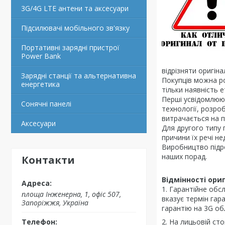
3G/4G LTE антени та аксесуари
Підсилювачі мобільного зв'язку
Портативні зарядні пристрої
Power Bank
відрізняти оригіна
Зарядні станції та альтернативна
Покупців можна роз
енергетика
тільки наявність 
Перші усвідомлюют
Сонячні панелі
технології, розро
витрачається на п
Аксесуари
Для другого типу 
причини їх речі нед
Виробництво підро
наших порад.
Контакти
Відмінності ори
1. Гарантійне обс
площа Інженерна, 1, офіс 507,
вказує термін гар
Запоріжжя, Україна
гарантію на 3G об
2. На лицьовій ст