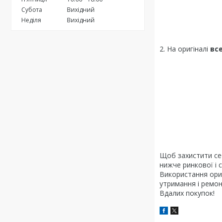
Субота
Вихідний
Неділя
Вихідний
2. На оригіналі
вс
Щоб захистити себ
нижче ринкової і с
Використання ориг
утримання і ремон
Вдалих покупок!