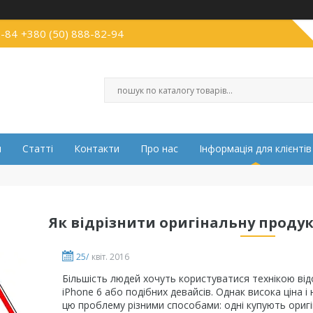
2-84
+380 (50) 888-82-94
и
Статті
Контакти
Про нас
Інформація для клієнтів
Як відрізнити оригінальну продук
25/
квіт. 2016
Більшість людей хочуть користуватися технікою відо
iPhone 6 або подібних девайсів. Однак висока ціна 
цю проблему різними способами: одні купують оригін