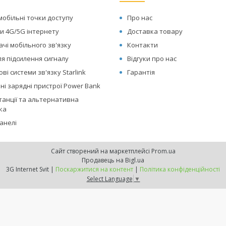
мобільні точки доступу
Про нас
и 4G/5G інтернету
Доставка товару
чі мобільного зв'язку
Контакти
я підсилення сигналу
Відгуки про нас
ві системи зв'язку Starlink
Гарантія
і зарядні пристрої Power Bank
танції та альтернативна
ка
анелі
Сайт створений на маркетплейсі
Prom.ua
Продавець на Bigl.ua
3G Internet Svit |
Поскаржитися на контент
|
Політика конфіденційності
Select Language
▼