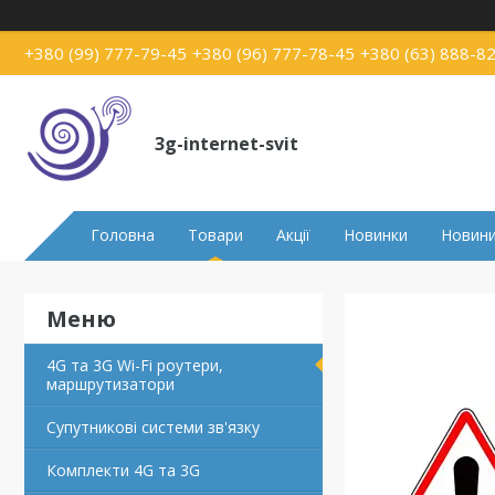
+380 (99) 777-79-45
+380 (96) 777-78-45
+380 (63) 888-8
3g-internet-svit
Головна
Товари
Акції
Новинки
Новин
4G та 3G Wi-Fi роутери,
маршрутизатори
Супутникові системи зв'язку
Комплекти 4G та 3G