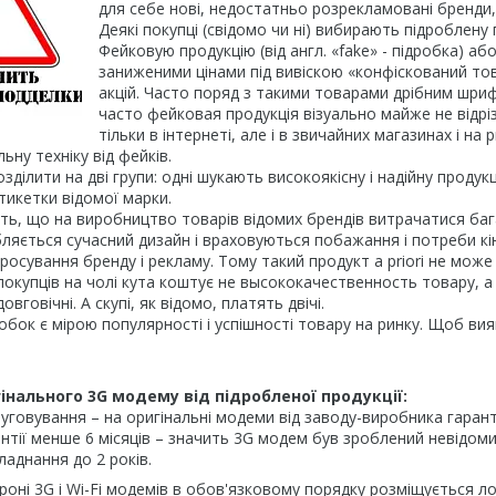
для себе нові, недостатньо розрекламовані бренди, 
Деякі покупці (свідомо чи ні) вибирають підроблену 
Фейковую продукцію (від англ. «fake» - підробка) а
заниженими цінами під вивіскою «конфіскований тов
акцій. Часто поряд з такими товарами дрібним шриф
часто фейковая продукція візуально майже не відріз
тільки в інтернеті, але і в звичайних магазинах і н
льну техніку від фейків.
ділити на дві групи: одні шукають високоякісну і надійну продукцію
етикетки відомої марки.
ь, що на виробництво товарів відомих брендів витрачатися баг
бляється сучасний дизайн і враховуються побажання і потреби к
росування бренду і рекламу. Тому такий продукт a priori не мож
покупців на чолі кута коштує не высококачественность товару, а с
овговічні. А скупі, як відомо, платять двічі.
бок є мірою популярності і успішності товару на ринку. Щоб вия
гінального 3G модему від підробленої продукції:
луговування – на оригінальні модеми від заводу-виробника гаран
антії менше 6 місяців – значить 3G модем був зроблений невідомим
ладнання до 2 років.
ороні 3G і Wi-Fi модемів в обов'язковому порядку розміщується ло