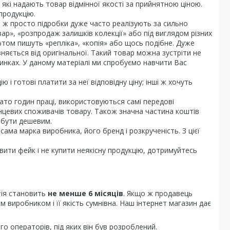
які надають товар відмінної якості за прийнятною ціною.
продукцію.
бо ж просто підробки дуже часто реалізують за сильно
ар», «розпродаж залишків колекції» або під виглядом різних
том пишуть «репліка», «копія» або щось подібне. Дуже
няється від оригінальної. Такий товар можна зустріти не
а ринках. У даному матеріалі ми спробуємо навчити Вас
 і готові платити за неї відповідну ціну; інші ж хочуть
ато годин праці, використовуються самі передові
інцевих споживачів товару. Також значна частина коштів
е бути дешевим.
ама марка виробника, його бренд і розкрученість. З цієї
вити фейк і не купити неякісну продукцію, дотримуйтесь
тія становить
не менше 6 місяців
. Якщо ж продавець
 виробником і її якість сумнівна. Наш інтернет магазин дає
го операторів, під яких він був розроблений.