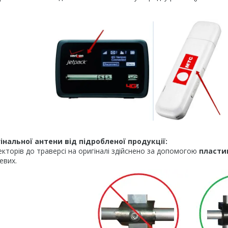
інальної антени від підробленої продукції:
екторів до траверсі на оригіналі здійснено за допомогою
пласти
евих.