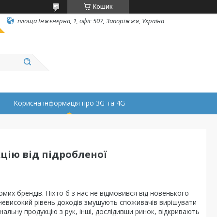
Кошик
площа Інженерна, 1, офіс 507, Запоріжжя, Україна
Корисна інформація про 3G та 4G
цію від підробленої
мих брендів. Ніхто б з нас не відмовився від новенького
і невисокий рівень доходів змушують споживачів вирішувати
альну продукцію з рук, інші, дослідивши ринок, відкривають