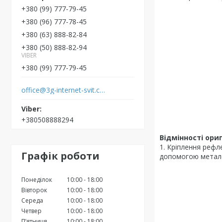
+380 (99) 777-79-45
+380 (96) 777-78-45
+380 (63) 888-82-84
+380 (50) 888-82-94
VIBER
+380 (99) 777-79-45
office@3g-internet-svit.com.ua
+380508888294
Відмінності ориг
1. Кріплення рефл
Графік роботи
допомогою метал
Понеділок
10:00
18:00
Вівторок
10:00
18:00
Середа
10:00
18:00
Четвер
10:00
18:00
Пʼятниця
10:00
18:00