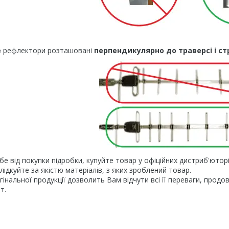
е
рефлектори розташовані
перпендикулярно до траверсі і ст
е від покупки підробки, купуйте товар у офіційних дистриб'юторів
лідкуйте за якістю матеріалів, з яких зроблений товар.
інальної продукції дозволить Вам відчути всі її переваги, продов
т.