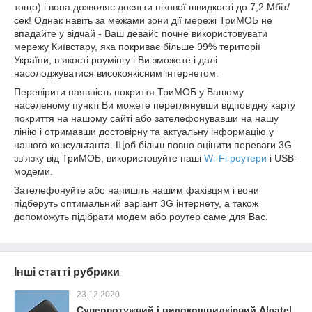
тощо) і вона дозволяє досягти пікової швидкості до 7,2 Мбіт/
сек! Однак навіть за межами зони дії мережі ТриМОБ не
впадайте у відчай - Ваш девайс почне використовувати
мережу Київстару, яка покриває більше 99% території
України, в якості роумінгу і Ви зможете і далі
насолоджуватися високоякісним інтернетом.
Перевірити наявність покриття ТриМОБ у Вашому
населеному пункті Ви можете переглянувши відповідну карту
покриття на нашому сайті або зателефонувавши на нашу
лінію і отримавши достовірну та актуальну інформацію у
нашого консультанта. Щоб більш повно оцінити переваги 3G
зв'язку від ТриМОБ, використовуйте наші
Wi-Fi роутери
і USB-
модеми.
Зателефонуйте або напишіть нашим фахівцям і вони
підберуть оптимальний варіант 3G інтернету, а також
допоможуть підібрати модем або роутер саме для Вас.
Інші статті рубрики
23.12.2020
Суперпотужний і високошвидкісний Alcatel