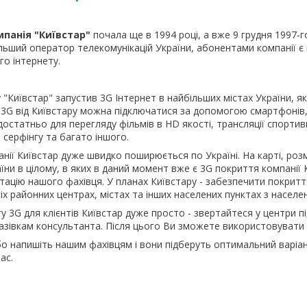
мпанія "Київстар"
почала ще в 1994 році, а вже 9 грудня 1997-
ільший оператор телекомунікацій України, абонентами компанії є п
го інтернету.
у "Київстар" запустив 3G Інтернет в найбільших містах України, я
 3G від Київстару можна підключатися за допомогою смартфонів,
остатньо для перегляду фільмів в HD якості, трансляції спортивни
 серфінгу та багато іншого.
нії Київстар дуже швидко поширюється по Україні. На карті, роз
раїни в цілому, в яких в даний момент вже є 3G покриття компанії
ацію нашого фахівця. У планах Київстару - забезпечити покритт
сіх районних центрах, містах та інших населених пунктах з населен
у 3G для клієнтів Київстар дуже просто - звертайтеся у центри
казівкам консультанта. Після цього Ви зможете використовувати
о напишіть нашим фахівцям і вони підберуть оптимальний варіан
ас.