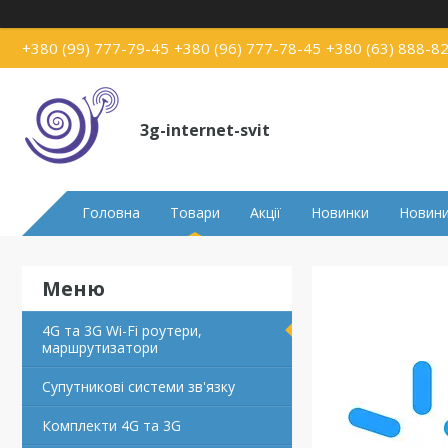
+380 (99) 777-79-45
+380 (96) 777-78-45
+380 (63) 888-8
3g-internet-svit
Головна
Товари
Акції
Новинки
Новин
4G та 3G Wi-Fi роутери,
маршрутизатори
Супутникові системи зв'язку
Комплекти 4G та 3G