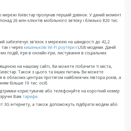
го мережі Київстар пролунав перший дзвінок. У даний момент
онад 26 млн клієнтів мобільного зв'язку і близько 820 тис.
кий забезпечує зв'язок з мережею на швидкості до 42,2
 так і через
кишенькові Wi-Fi роутери
і USB-модеми. Даній
х подій, ігри в онлайн ігри, листування в соціальних
міщеною на нашому сайті, Ви можете побачити ті міста,
 Київстар. Також з цього та інших питань Ви можете
я в обласних центрах протягом найближчих півтора років, а
ням більше 10 тис. осіб.
 підтримки користувачів або телефонуйте на короткий номер
 зручні Вам
тарифи
.
т 3G інтернету, а також допоможуть підібрати модем або