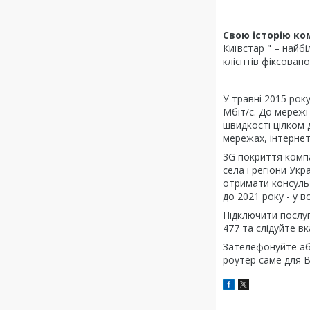
Свою історію ко
Київстар " – найб
клієнтів фіксовано
У травні 2015 рок
Мбіт/с. До мережі
швидкості цілком д
мережах, інтернет
3G покриття компа
села і регіони Ук
отримати консульт
до 2021 року - у в
Підключити послуг
477 та слідуйте в
Зателефонуйте аб
роутер саме для В