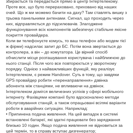
збирається та передається прямо в центр Інтертелекому.
Проте все, що було перераховано, приховано від наших
очей. Що ж ми можемо бачити на даху? Там ставлять вишку з
трьома панельними антенами. Сигнал, що проходить через
них, відправляється до підсилювачів. Злагоджене
функціонування всіх компонентів забезпечує стабільне якісне
покриття провайдера.
Коли ви телефонуєте комусь, то ваш телефон або модем тієї
ж фірми) надсилає запит до БС. Потім вона звертається до
контролера, а він – до комутатора. Це вірний спосіб
обчислити місце розташування користувача і найближчою до
нього станції. Після чого все повторюється у зворотному
порядку. Однією з найважливіших функцій, яку реалізує
Інтертелеком, є режим Handover. Суть в тому, що завдяки
GPS провайдер робити «перенаправлення» дзвінка
абонента між станціями, не впливаючи на дзвінок.
Інтертелеком домігся величезних успіхів у сфері мобільного
інтернету. Фахівцями компанії було вдосконалено методи
обслуговування станцій, а також опрацьовані всілякі варіанти
роботи в аварійних ситуаціях. Наприклад:
• Припинена подача живлення. На цей випадок в системі
встановлені батареї, які здатні працювати без заряджання
близько 10 годин. Якщо подача живлення не відновиться за
цей термін, то в справу вступає дизгенератор;