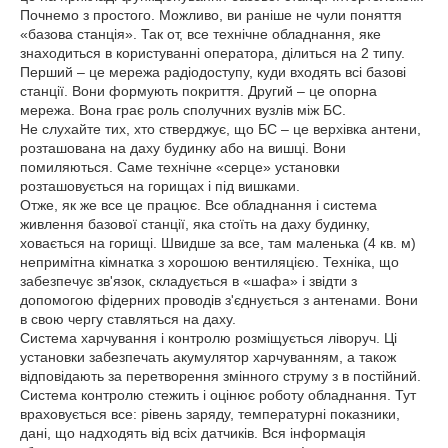
Почнемо з простого. Можливо, ви раніше не чули поняття
«базова станція». Так от, все технічне обладнання, яке
знаходиться в користуванні оператора, ділиться на 2 типу.
Перший – це мережа радіодоступу, куди входять всі базові
станції. Вони формують покриття. Другий – це опорна
мережа. Вона грає роль сполучних вузлів між БС.
Не слухайте тих, хто стверджує, що БС – це верхівка антени,
розташована на даху будинку або на вишці. Вони
помиляються. Саме технічне «серце» установки
розташовується на горищах і під вишками.
Отже, як же все це працює. Все обладнання і система
живлення базової станції, яка стоїть на даху будинку,
ховається на горищі. Швидше за все, там маленька (4 кв. м)
непримітна кімнатка з хорошою вентиляцією. Техніка, що
забезпечує зв'язок, складується в «шафа» і звідти з
допомогою фідерних проводів з'єднується з антенами. Вони
в свою чергу ставляться на даху.
Система харчування і контролю розміщується ліворуч. Ці
установки забезпечать акумулятор харчуванням, а також
відповідають за перетворення змінного струму з в постійний.
Система контролю стежить і оцінює роботу обладнання. Тут
враховується все: рівень заряду, температурні показники,
дані, що надходять від всіх датчиків. Вся інформація