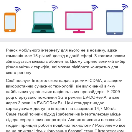
Ринок мобільного інтернету для нього не в новинку, адже
компанія має 15-річний досвід в даній сфері. З кожним роком
збільшується кількість абонентів. Цьому сприяє великий вибір
різноманітних тарифів, які можна підібрати конкретно для
свого регіону.
Свої послуги Інтертелеком надає в режимі CDMA, а завдяки
використанню сучасних технологій, він включений в 4-ку
найбільших українських національних провайдерів. У 2009
році стартувало покоління 3G в режимі EV-DORev.A, а вже
через 2 роки і в EV-DORev.B+. Цей стандарт надає
користувачам доступ в інтернет на швидкості 14,7 Мбіт/с.
Саме такий точний підхід і забезпечив Інтертелекому місце
лідера серед інших операторів. Але як пояснити незнаючій
людині принцип роботи подібних технологій? Розглянемо все
це на прикладі функціонування базової станції Інтертелеком.