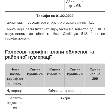
день, 0,02
грн/МБ
Тарифи на 01.02.2020
Тарифікація проводиться в гривнях з урахуванням ПДВ.
Тарифікація сесій Інтернет відбувається з точністю до 1 КБ з
округленням до цілої копійки. Сесії до 512 байт не
тарифікуються.
Голосові тарифні плани
обласної та
районної нумерації
Нова
Єдина
Єдина
Єдина
Єдина
назва
країна 25
країна 50
країна 75
країна
тарифног
299
о плану
Нумерація
Обласна та районна
Вартість
35 грн
підключен
ня