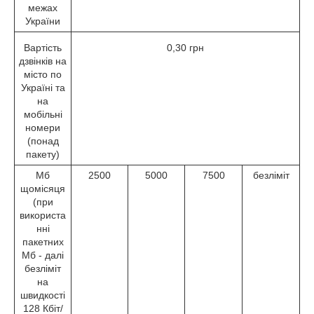
межах
України
Вартість
0,30 грн
дзвінків на
місто по
Україні та
на
мобільні
номери
(понад
пакету)
Мб
2500
5000
7500
безліміт
щомісяця
(при
використа
нні
пакетних
Мб - далі
безліміт
на
швидкості
128 Кбіт/