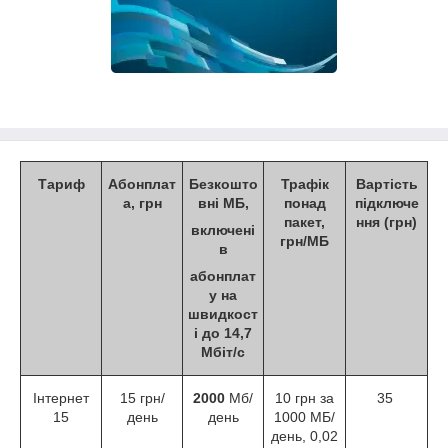
Тариф
Абонплат
Безкошто
Трафік
Вартість
а, грн
вні МБ,
понад
підключе
пакет,
ння (грн)
включені
грн/МБ
в
абонплат
у на
швидкост
і до 14,7
Мбіт/с
Інтернет
15 грн/
2000
Мб/
10 грн за
35
15
день
день
1000 МБ/
день, 0,02