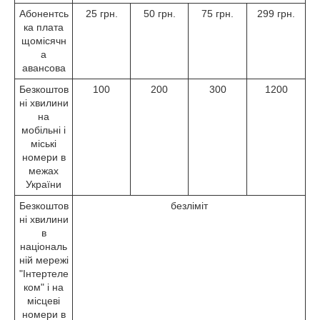
Абонентсь
25 грн.
50 грн.
75 грн.
299 грн.
ка плата
щомісячн
а
авансова
Безкоштов
100
200
300
1200
ні хвилини
на
мобільні і
міські
номери в
межах
України
Безкоштов
безліміт
ні хвилини
в
національ
ній мережі
"Інтертеле
ком" і на
місцеві
номери в