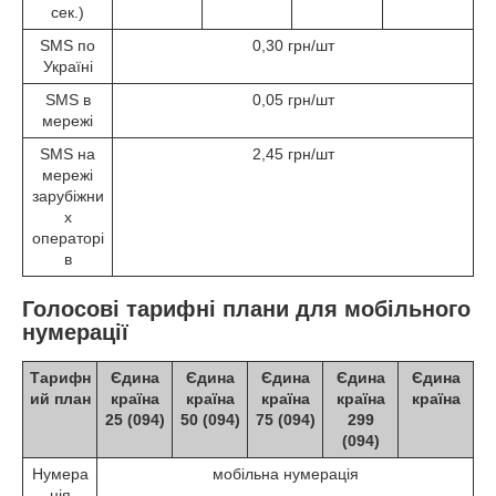
сек.)
SMS по
0,30 грн/шт
Україні
SMS в
0,05 грн/шт
мережі
SMS на
2,45 грн/шт
мережі
зарубіжни
х
операторі
в
Голосові тарифні плани для мобільного
нумерації
Тарифн
Єдина
Єдина
Єдина
Єдина
Єдина
ий план
країна
країна
країна
країна
країна
25 (094)
50 (094)
75 (094)
299
(094)
Нумера
мобільна нумерація
ція