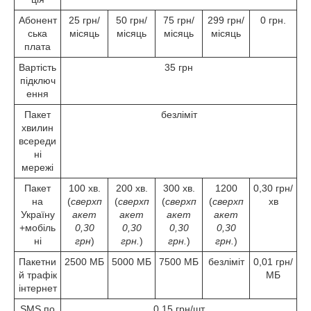
Абонент
25 грн/
50 грн/
75 грн/
299 грн/
0 грн.
ська
місяць
місяць
місяць
місяць
плата
Вартість
35 грн
підключ
ення
Пакет
безліміт
хвилин
всереди
ні
мережі
Пакет
100 хв.
200 хв.
300 хв.
1200
0,30 грн/
на
(
сверхп
(
сверхп
(
сверхп
(
сверхп
хв
Україну
акет
акет
акет
акет
+мобіль
0,30
0,30
0,30
0,30
ні
грн
)
грн.
)
грн.
)
грн.
)
Пакетни
2500 МБ
5000 МБ
7500 МБ
безліміт
0,01 грн/
й трафік
МБ
інтернет
SMS по
0,15 грн/шт