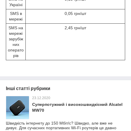
Україні
SMS в
0,05 грн/шт
мережі
SMS на
2,45 грн/шт
мережі
зарубіж
них
операто
рів
Інші статті рубрики
23.12.2020
Суперпотужний і високошвидкісний Alcatel
MW70
Швидкість інтернету до 150 Мбіт/с? Швидко, але вже не
дивує. Для сучасних портативних Wi-Fi роутерів це давно